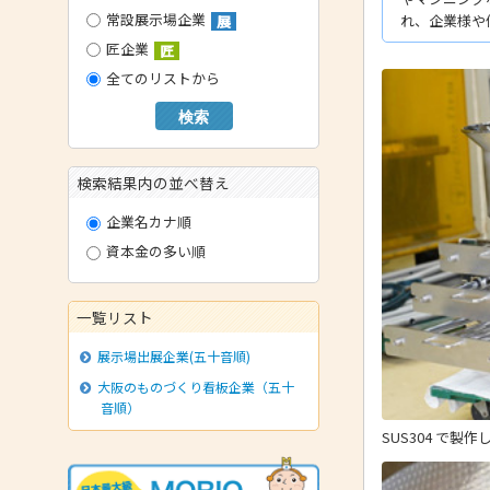
常設展示場企業
れ、企業様や
展
- 技術者育成の支援
匠企業
匠
- メールマガジン
全てのリストから
- MOOV,press
検索
- ものづくり取引あっせん
- ものづくりB2Bネットワーク
検索結果内の並べ替え
- MOBIOイノベーションセンター
企業名カナ順
資本金の多い順
一覧リスト
展示場出展企業(五十音順)
大阪のものづくり看板企業（五十
音順）
SUS304 で製