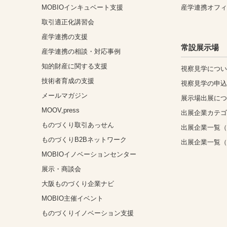
MOBIOインキュベート支援
産学連携オフ
取引適正化講習会
産学連携の支援
常設展示場
産学連携の相談・対応事例
知的財産に関する支援
視察見学につ
技術者育成の支援
視察見学の申
メールマガジン
展示場出展に
MOOV,press
出展企業カテ
ものづくり取引あっせん
出展企業一覧（
ものづくりB2Bネットワーク
出展企業一覧
MOBIOイノベーションセンター
展示・商談会
大阪ものづくり企業ナビ
MOBIO主催イベント
ものづくりイノベーション支援