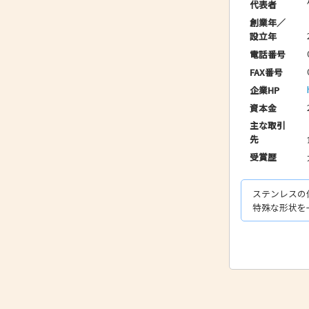
代表者
創業年／
設立年
電話番号
FAX番号
企業HP
資本金
主な取引
先
受賞歴
ステンレスの
特殊な形状を