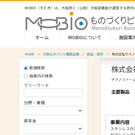
MOBIO（モビオ）は、大阪府と（公財）大阪産業局が運営する
府内
ホーム
MOBIOについて
施設案
HOME
大阪ものづくり優良企業
部品・部材
株式会社テクノ
MOBIOのサービス
株式会
新規検索
- ワンストップサービス
- フロア案
1-2階
結果内の検索
- 常設展示場
テクノファー
常設展示
フリーワード
3階
- MOBIOインキュベート支援
主要製品
4階（イ
- 取引適正化講習会
分野・業種
- フロア案
1階
- 産学連携の支援
2階
資本金
事業内容
- 産学連携の相談・対応事例
産学連携
ステンレスの
3階
- 知的財産に関する支援
やマシニング