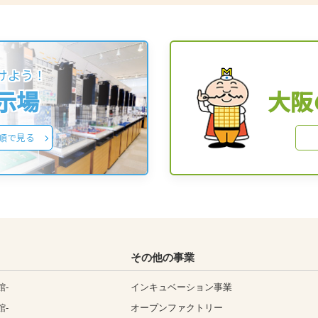
けよう！
展示場
大阪
順で見る
その他の事業
館-
インキュベーション事業
館-
オープンファクトリー