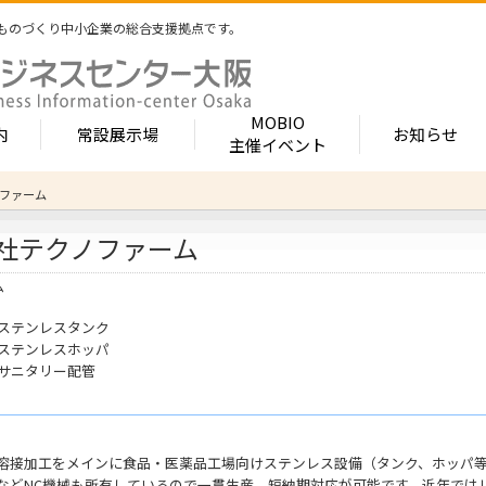
ものづくり中小企業の総合支援拠点です。
MOBIO
内
常設展示場
お知らせ
主催イベント
ファーム
常設展示場
MOBIOとは
出展企業紹介
社テクノファーム
内 -北館-
- 展示・商談会
- MOBIO 常設展示場
- MOBIOの4つの
- 出展企業カテ
（常設展示企業五十音順一覧）
視察見学について
出展企業一覧（ブ
- 大阪ものづくり企業ナビ
- オープンファク
ム
場のご案内
展示場出展について
出展企業一覧（
出展のメリット
- MOBIO主催イベント
- ものづくり中小
ステンレスタンク
- 業種から探す
ンキュベートルーム）
出展するには？
ステンレスホッパ
部品・部材
出展までの流れ
- ものづくりイノベーション支援
- 街パビOSAKA
サニタリー配管
内 -南館-
加工・処理
よくある質問
機械・装置
- 大規模展示商談会活用事業（出展支援事業）
- リボーンチャレ
出展企業の声
電子・光学
（万博場外展示
- 大阪府中小企業等外国出願支援事業
オフィス
化学・樹脂
溶接加工をメインに食品・医薬品工場向けステンレス設備（タンク、ホッパ等
包装・印刷・繊
- 大阪ものづくり優良企業賞
などNC機械も所有しているので一貫生産、短納期対応が可能です。近年では
生活関連等