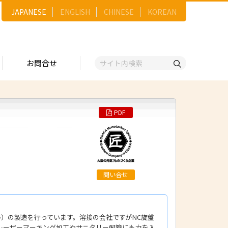
JAPANESE
ENGLISH
CHINESE
KOREAN
お問合せ
PDF
戦略
ゴリー一覧
ースNo.順）
トリー
五十音順）
企業検索
（出展企業）
問い合せ
ンジ・ショーケース
事業）
）の製造を行っています。溶接の会社ですがNC旋盤
維
レーザーマーキング加工やサニタリー配管にも力を入