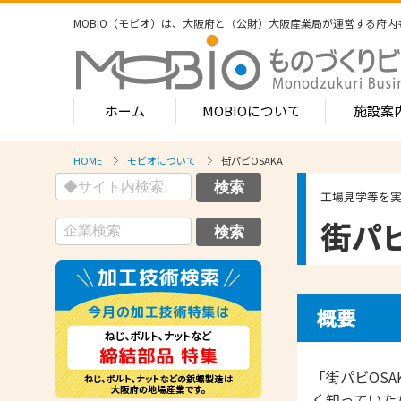
MOBIO（モビオ）は、大阪府と（公財）大阪産業局が運営する
府内
ホーム
MOBIOについて
施設案
HOME
モビオについて
街パビOSAKA
MOBIOのサービス
工場見学等を
- ワンストップサービス
- フロア案
街パビ
1-2階
- 常設展示場
常設展示
3階
- MOBIOインキュベート支援
4階（イ
- 取引適正化講習会
- フロア案
概要
1階
- 産学連携の支援
2階
- 産学連携の相談・対応事例
産学連携
「街パビOS
3階
- 知的財産に関する支援
く知っていた