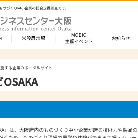
ものづくり中小企業の総合支援拠点です。
MOBIO
内
常設展示場
お知らせ
主催イベント
常設展示場
MOBIOとは
出展企業紹介
実施する企業のポータルサイト
内 -北館-
- 展示・商談会
- MOBIO 常設展示場
- MOBIOの4つの
- 出展企業カテ
OSAKA
（常設展示企業五十音順一覧）
視察見学について
出展企業一覧（ブ
- 大阪ものづくり企業ナビ
- オープンファク
場のご案内
展示場出展について
出展企業一覧（
出展のメリット
- MOBIO主催イベント
- ものづくり中小
- 業種から探す
ンキュベートルーム）
出展するには？
部品・部材
出展までの流れ
- ものづくりイノベーション支援
- 街パビOSAKA
内 -南館-
加工・処理
よくある質問
機械・装置
- 大規模展示商談会活用事業（出展支援事業）
- リボーンチャレ
出展企業の声
電子・光学
（万博場外展示
- 大阪府中小企業等外国出願支援事業
オフィス
化学・樹脂
AKA」は、大阪府内のものづくり中小企業が誇る技術力や製品
包装・印刷・繊
- 大阪ものづくり優良企業賞
だくため、ものづくり現場で見学や体験ができる工場・ショー
生活関連等