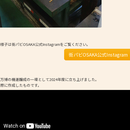
子は街パビOSAKA公式Instagramをご覧ください。
街パビOSAKA公式Instagram
万博の機運醸成の一環として2024年度に立ち上げました。
の際に作成したものです。