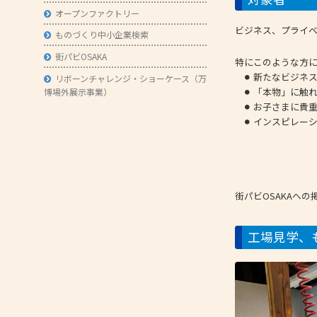
オープンファクトリー
ビジネス、プライ
ものづくり中小企業検索
街パビOSAKA
特にこのような方
新たなビジネ
リボーンチャレンジ・ショーケース（万
「本物」に触
博場外展示事業）
お子さまに貴
インスピレー
街パビOSAKAへ
工場見学、