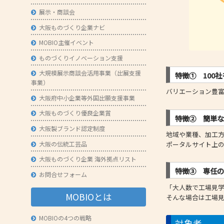
展示・商談会
大阪ものづくり企業ナビ
MOBIO主催イベント
ものづくりイノベーション支援
大規模展示商談会活用事業（出展支援
特徴① 100
事業）
バリエーション豊
大阪府中小企業等外国出願支援事業
大阪ものづくり優良企業賞
特徴② 簡単
大阪製ブランド認定制度
地域や業種、加工
大阪の伝統工芸品
ポータルサイト上
大阪ものづくり企業 海外拠点リスト
特徴③ 専任
お問合せフォーム
「大人数で工場見
MOBIOとは
そんな場合は工場
MOBIOの4つの戦略
対象者