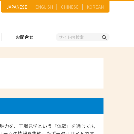
JAPANESE
ENGLISH
CHINESE
KOREAN
お問合せ
戦略
ゴリー一覧
ースNo.順）
トリー
五十音順）
企業検索
（出展企業）
ンジ・ショーケース
事業）
の魅力を、工場見学という「体験」を通じて広
維
ルームの情報を集約したポータルサイトです。