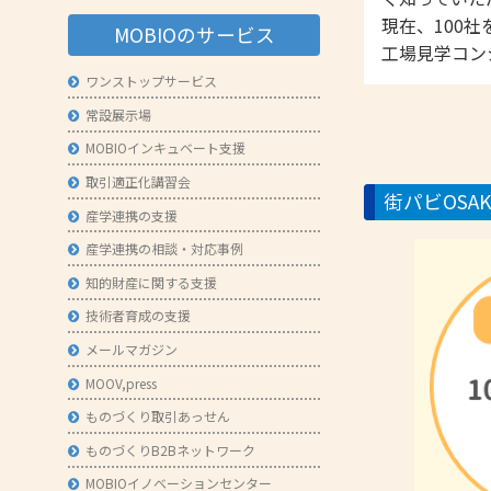
現在、100
- 技術者育成の支援
MOBIOのサービス
工場見学コン
- メールマガジン
ワンストップサービス
- MOOV,press
常設展示場
- ものづくり取引あっせん
MOBIOインキュベート支援
- ものづくりB2Bネットワーク
取引適正化講習会
街パビOSA
産学連携の支援
- MOBIOイノベーションセンター
産学連携の相談・対応事例
知的財産に関する支援
技術者育成の支援
メールマガジン
MOOV,press
ものづくり取引あっせん
ものづくりB2Bネットワーク
MOBIOイノベーションセンター