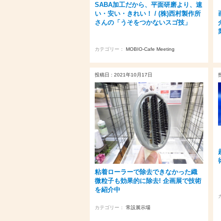
SABA加工だから、平面研磨より、速
い・安い・きれい！ / (株)西村製作所
さんの「うそをつかないスゴ技」
カテゴリー：
MOBIO-Cafe Meeting
投稿日 : 2021年10月17日
粘着ローラーで除去できなかった織
微粒子も効果的に除去! 企画展で技術
を紹介中
カテゴリー：
常設展示場