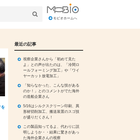
モビオホームへ
最近の記事
視察企業さんから「初めて見た
よ」との声が出たのは、「冷間ロ
ールフォーミング加工」や「ワイ
ヤーカット放電加工」
「知らなかった、こんな技がある
のか！」とのコメントがでた海外
の造船企業さん
5/16はシルクスクリーン印刷、異
ソを
形材切削加工、搬送装置のスゴ技
が盛りだくさん！
この製品知ってるよ、代わりに説
明しようか・・結果に驚きがあっ
た海外企業さんの視察