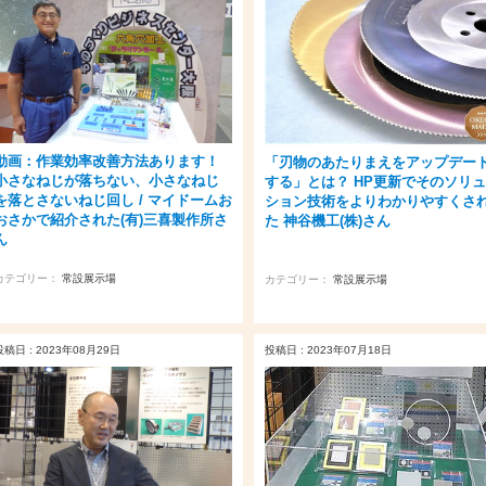
動画：作業効率改善方法あります！
「刃物のあたりまえをアップデー
小さなねじが落ちない、小さなねじ
する」とは？ HP更新でそのソリ
を落とさないねじ回し / マイドームお
ション技術をよりわかりやすくさ
おさかで紹介された(有)三喜製作所さ
た 神谷機工(株)さん
ん
カテゴリー：
常設展示場
カテゴリー：
常設展示場
投稿日 : 2023年08月29日
投稿日 : 2023年07月18日