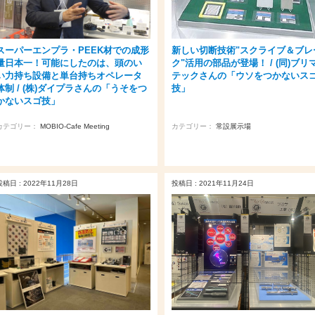
スーパーエンプラ・PEEK材での成形
新しい切断技術"スクライブ＆ブレ
量日本一！可能にしたのは、頭のい
ク"活用の部品が登場！ / (同)ブリ
い力持ち設備と単台持ちオペレータ
テックさんの「ウソをつかないス
体制 / (株)ダイプラさんの「うそをつ
技」
かないスゴ技」
カテゴリー：
MOBIO-Cafe Meeting
カテゴリー：
常設展示場
投稿日 : 2022年11月28日
投稿日 : 2021年11月24日