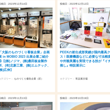
投稿日 : 2023年12月14日
投稿日 : 2023年12月12日
「大阪のものづくり看板企業」企画
PEEKの射出成形実績が国内最高
展 in MOBIO 2023 出展企業ご紹介
ス！医療機器などに必要な寸法精
④【(株)ノジマ、(株)桑田板金製作
や外観美麗を実現できる技が『イ
所、(有)北新工業、(株)エムテック、
推し』特設展示に
(株)広伸】
カテゴリー：
ものづくり優良企業（匠）
カテゴリー：
常設展示場
投稿日 : 2023年11月13日
投稿日 : 2023年10月19日