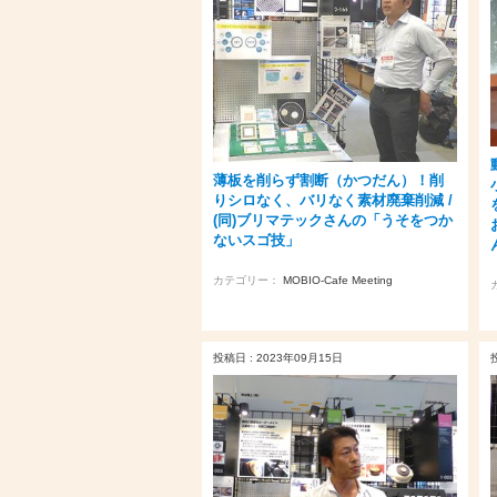
薄板を削らず割断（かつだん）！削
りシロなく、バリなく素材廃棄削減 /
(同)ブリマテックさんの「うそをつか
ないスゴ技」
カテゴリー：
MOBIO-Cafe Meeting
投稿日 : 2023年09月15日