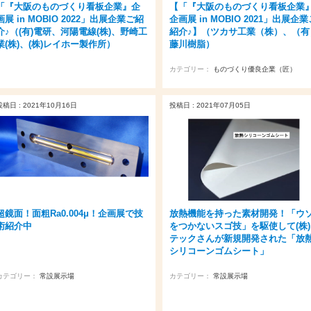
【「『大阪のものづくり看板企業
「『大阪のものづくり看板企業』企
企画展 in MOBIO 2021」出展企業
画展 in MOBIO 2022」出展企業ご紹
紹介♪】（ツカサ工業（株）、（有
介♪（(有)電研、河陽電線(株)、野崎工
藤川樹脂）
業(株)、(株)レイホー製作所）
カテゴリー：
ものづくり優良企業（匠）
投稿日 : 2021年10月16日
投稿日 : 2021年07月05日
超鏡面！面粗Ra0.004μ！企画展で技
放熱機能を持った素材開発！「ウ
術紹介中
をつかないスゴ技」を駆使して(株)
テックさんが新規開発された「放
シリコーンゴムシート」
カテゴリー：
常設展示場
カテゴリー：
常設展示場