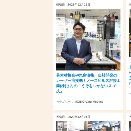
投稿日 : 2023年12月21日
異素材接合や気密溶接、自社開発の
レーザー溶接機 / ノースヒルズ溶接工
業(株)さんの「うそをつかないスゴ
技」
カテゴリー：
MOBIO-Cafe Meeting
投稿日 : 2023年12月04日