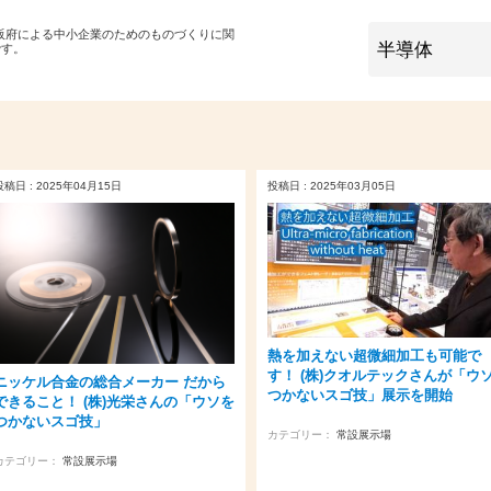
大阪府による中小企業のためのものづくりに関
です。
投稿日 : 2025年04月15日
投稿日 : 2025年03月05日
熱を加えない超微細加工も可能で
す！ (株)クオルテックさんが「ウ
ニッケル合金の総合メーカー だから
つかないスゴ技」展示を開始
できること！ (株)光栄さんの「ウソを
つかないスゴ技」
カテゴリー：
常設展示場
カテゴリー：
常設展示場