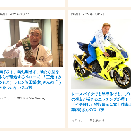
投稿日 : 2024年08月14日
投稿日 : 2024年07月19日
伸ばさず、熱処理せず、新たな型を
作らず製造するベローズ！/ 三元（み
つもと）ラセン管工業(株)さんの「う
そをつかないスゴ技」
レースバイクでも半導体でも、プ
カテゴリー：
MOBIO-Cafe Meeting
の視点が活きるエッチング処理！ /
『イチ推し』特設展示は冨士精密
業(株)さんのスゴ技
カテゴリー：
常設展示場