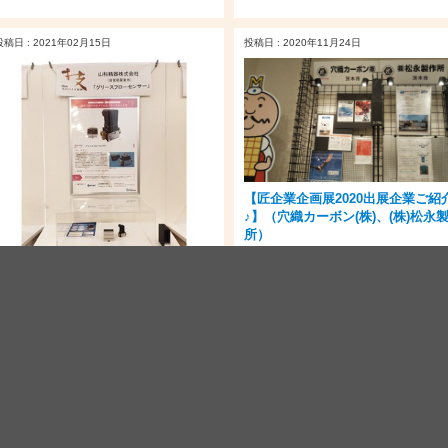
投稿日 : 2021年02月15日
投稿日 : 2020年11月24日
【匠企業企画展2020出展企業ご紹
♪】（穴織カーボン(株)、(株)松永
所）
カテゴリー：
ものづくり優良企業（匠）
【MOBIO常設展示場企画展】「関西
ものづくり新撰2021」企業紹介：山
科精器（株）
カテゴリー：
常設展示場
投稿日 : 2020年03月13日
投稿日 : 2020年01月08日