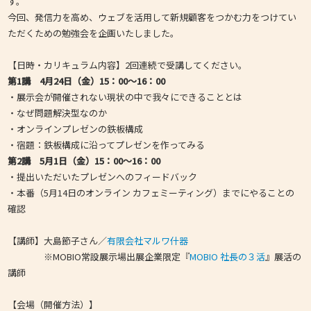
す。
今回、発信力を高め、ウェブを活用して新規顧客をつかむ力をつけてい
ただくための勉強会を企画いたしました。
【日時・カリキュラム内容】2回連続で受講してください。
第1講 4月24日（金）15：00～16：00
・展示会が開催されない現状の中で我々にできることとは
・なぜ問題解決型なのか
・オンラインプレゼンの鉄板構成
・宿題：鉄板構成に沿ってプレゼンを作ってみる
第2講 5月1日（金）15：00～16：00
・提出いただいたプレゼンへのフィードバック
・本番（5月14日のオンライン カフェミーティング）までにやることの
確認
【講師】大島節子さん／
有限会社マルワ什器
※MOBIO常設展示場出展企業限定『
MOBIO 社長の３活
』展活の
講師
【会場（開催方法）】