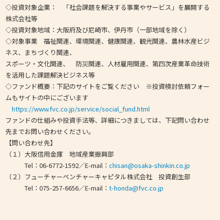
◇投資対象企業： 「社会課題を解決する事業やサービス」を展開する
株式会社等
◇投資対象地域：大阪府及び尼崎市、伊丹市（一部地域を除く）
◇対象事業 福祉関連、環境関連、健康関連、観光関連、農林水産ビジ
ネス、まちづくり関連、
スポーツ・文化関連、 防災関連、人材雇用関連、第四次産業革命技術
を活用した課題解決ビジネス等
◇ファンド概要：下記のサイトをご覧ください ※投資検討依頼フォー
ムもサイトの中にございます
https://www.fvc.co.jp/service/social_fund.html
ファンドの仕組みや投資手法等、詳細につきましては、下記問い合わせ
先までお問い合わせください。
【問い合わせ先】
（１）大阪信用金庫 地域産業振興部
Tel：06-6772-1592／E-mail：
chisan@osaka-shinkin.co.jp
（２）フューチャーベンチャーキャピタル株式会社 投資創生部
Tel：075-257-6656／E-mail：
t-honda@fvc.co.jp