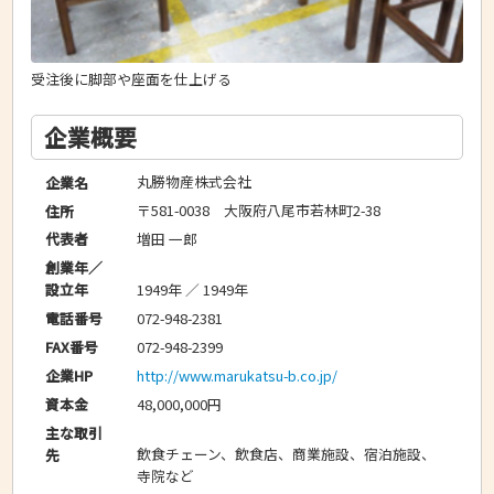
受注後に脚部や座面を仕上げる
企業概要
丸勝物産株式会社
企業名
〒581-0038 大阪府八尾市若林町2-38
住所
増田 一郎
代表者
創業年／
1949年 ／ 1949年
設立年
072-948-2381
電話番号
072-948-2399
FAX番号
http://www.marukatsu-b.co.jp/
企業HP
48,000,000円
資本金
主な取引
飲食チェーン、飲食店、商業施設、宿泊施設、
先
寺院など