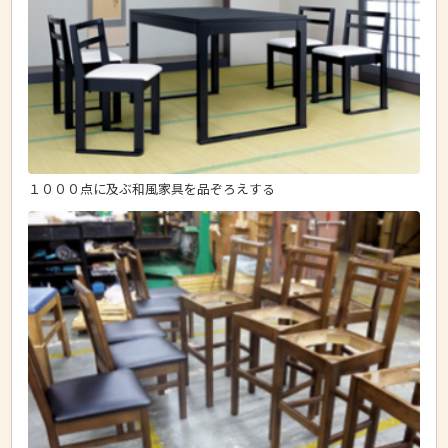
１０００点に及ぶ和風家具を品ぞろえする