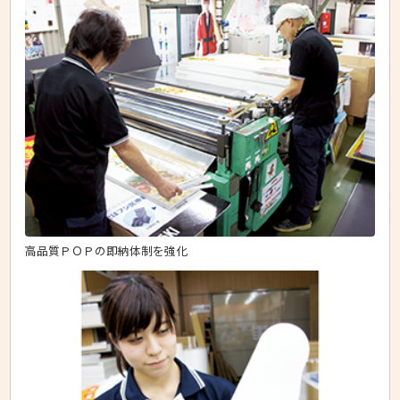
高品質ＰＯＰの即納体制を強化