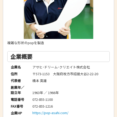
複雑な形状のpopを製造
企業概要
アサヒ･ドリーム･クリエイト株式会社
企業名
〒573-1153 大阪府枚方市招提大谷2-22-20
住所
橋本 英雄
代表者
創業年／
1963年 ／ 1966年
設立年
072-855-1100
電話番号
072-855-1216
FAX番号
https://pop-asahi.com/
企業HP