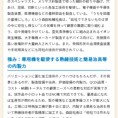
のスペシャリスト。メリヤス針製造で培った細針の絞りや曲げ、穴
あけ、溶接、切断といった各加工技術を駆使し、電子機器や半導体
製造装置、医療機器などの基幹部品を製造している。「うちを図面
の墓場にしろ」という森田祐輔社長は、"自社でできないものは世
の中に存在し得ない"との気概を持って顧客の難題に取り組むよ
う、日々発破をかけている。空気清浄機などに組み込まれるイオン
発生機器。大手電機メーカーが製造するデバイス向けに、先鋭度の
高い放電針が大量納入されている。また、特殊形状の血液検査装置
や手術用具などにも同社の技術が採用されている。
強み：専用機を駆使する熟練技術と簡易治具等
の内製カ
バリエーションに富む加工技術のノウハウはもちろんだが、その背
景にあるのが、製造設備や治具、評価設備の内製力。QCD(品質・
コスト・納期)トータルでの顧客ニーズへの柔軟な対応が実現でき
る。試作品や小ロット品ではNC機で対応できても、量産品になれ
ば生産性が問われるため、型の確保など生産準備コストが膨大にな
る。工場には特殊加工機が数十台と並び、内製する簡易な治具を用
いて熟練技術者が高精度に加工する。森田社長は「他社では作れな