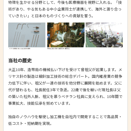
特徴を生かせる分野として、今後も医療機器を視野に入れる。「技
術があり、やる気もある中小企業同士が連携して、海外と渡り合っ
ていきたい」と日本のものづくりへの貢献を誓う。
当社の歴史
大正10年、造幣局の機械払い下げを受けて曾祖父が起業します。メ
リヤス針の製造は細針加工技術の総合デパート。国内維産業の競争
力低下に伴い、祖父が一連の技術を他分野に展開を始めます。父に
代が替わるも、社長就任3年で急逝。22歳で後を継いだ現社長は父
の築いた社外人脈、祖父を慕うベテラン社員に支えられ、10年間で
事業拡大、技能伝承を努めています。
独自のノウハウを駆使し加工機を自社内で開発することで高品質・
低コスト・短納期を実現。