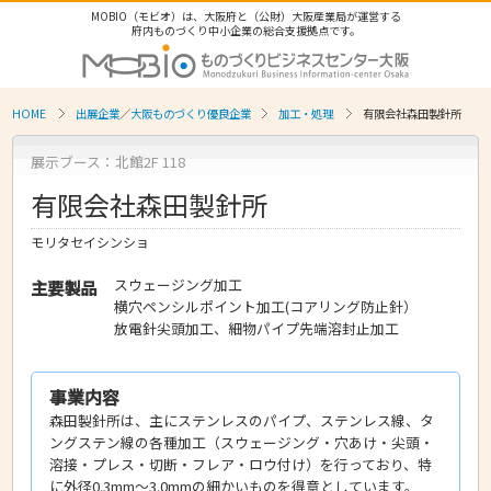
MOBIO（モビオ）は、大阪府と（公財）大阪産業局が運営する
府内ものづくり中小企業の総合支援拠点です。
HOME
出展企業
／
大阪ものづくり優良企業
加工・処理
有限会社森田製針所
展示ブース：北館2F 118
有限会社森田製針所
モリタセイシンショ
スウェージング加工
主要製品
横穴ペンシルポイント加工(コアリング防止針）
放電針尖頭加工、細物パイプ先端溶封止加工
事業内容
森田製針所は、主にステンレスのパイプ、ステンレス線、タ
ングステン線の各種加工（スウェージング・穴あけ・尖頭・
溶接・プレス・切断・フレア・ロウ付け）を行っており、特
に外径0.3mm～3.0mmの細かいものを得意としています。