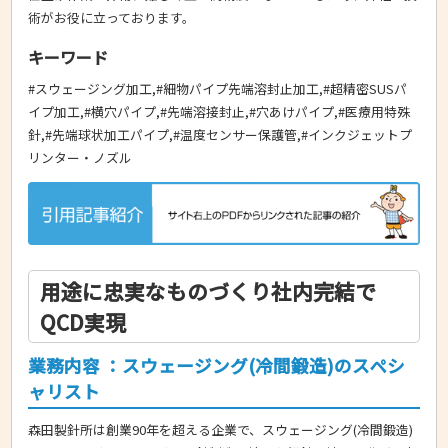
術がお役に立っております。
キーワード
#スウェージング加工,#細物パイプ先端溶封止加工,#超精密SUSパ
イプ加工,#横穴パイプ,#先端溶接封止,#穴あけパイプ,#医療用特殊
針,#先端球状加工パイプ,#温度センサー保護管,#インクジェットプ
リンター・ノズル
用途に忠実なものづくり社内完結で
QCD実現
業務内容 ：スウェージング(冷間鍛造)のスペシ
ャリスト
森田製針所は創業90年を超える企業で、スウェージング(冷間鍛造)