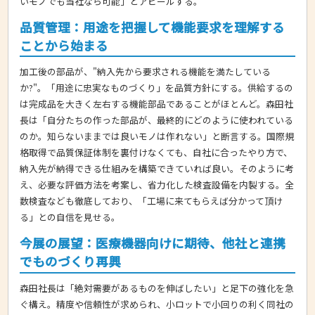
いモノでも当社なら可能」とアピールする。
品質管理：用途を把握して機能要求を理解する
ことから始まる
加工後の部品が、"納入先から要求される機能を満たしている
か?"。「用途に忠実なものづくり」を品質方針にする。供給するの
は完成品を大きく左右する機能部品であることがほとんど。森田社
長は「自分たちの作った部品が、最終的にどのように使われている
のか。知らないままでは良いモノは作れない」と断言する。国際規
格取得で品質保証体制を裏付けなくても、自社に合ったやり方で、
納入先が納得できる仕組みを構築できていれば良い。そのように考
え、必要な評価方法を考案し、省力化した検査設備を内製する。全
数検査なども徹底しており、「工場に来てもらえば分かって頂け
る」との自信を見せる。
今展の展望：医療機器向けに期待、他社と連携
でものづくり再興
森田社長は「絶対需要があるものを伸ばしたい」と足下の強化を急
ぐ構え。精度や信頼性が求められ、小ロットで小回りの利く同社の