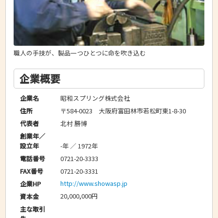
職人の手技が、製品一つひとつに命を吹き込む
企業概要
昭和スプリング株式会社
企業名
〒584-0023 大阪府富田林市若松町東1-8-30
住所
北村 勝博
代表者
創業年／
-年 ／ 1972年
設立年
0721-20-3333
電話番号
0721-20-3331
FAX番号
http://www.showasp.jp
企業HP
20,000,000円
資本金
主な取引