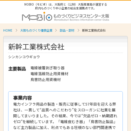
MOBIO（モビオ）は、大阪府と（公財）大阪産業局が運営する
府内ものづくり中小企業の総合支援拠点です。
HOME
大阪ものづくり優良企業
部品・部材
新幹工業株式会社
新幹工業株式会社
シンカンコウギョウ
電線被覆剥ぎ取り器
主要製品
電線落線防止用資機材
鳥害防止用資機材
事業内容
電力インフラ用品の製造・販売に従事して57年目を迎える弊
社は、一貫して“品質へのこだわり”をスローガンに社業を展
開してまいりました。その結果、今では“欠品ゼロ・納期遅れ
ゼロ”を継続しています。「電線皮むき器」「鳥害防止製品」
など主力製品に加え、利点でもある垣根のない部門間連携で