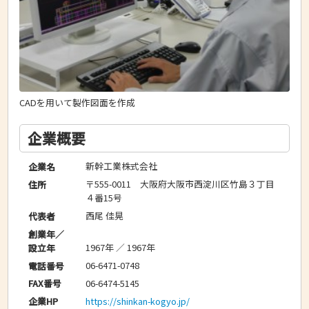
CADを用いて製作図面を作成
企業概要
新幹工業株式会社
企業名
〒555-0011 大阪府大阪市西淀川区竹島３丁目
住所
４番15号
西尾 佳晃
代表者
創業年／
1967年 ／ 1967年
設立年
06-6471-0748
電話番号
06-6474-5145
FAX番号
https://shinkan-kogyo.jp/
企業HP