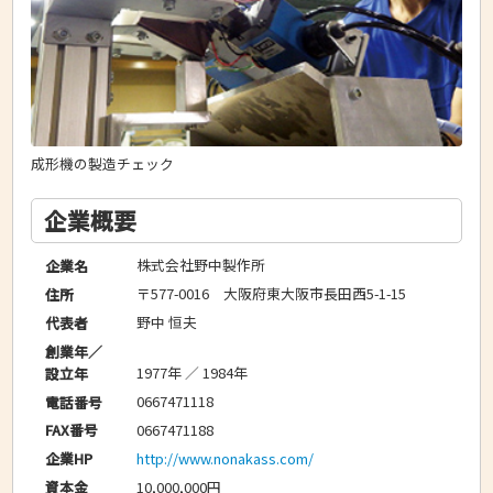
成形機の製造チェック
企業概要
株式会社野中製作所
企業名
〒577-0016 大阪府東大阪市長田西5-1-15
住所
野中 恒夫
代表者
創業年／
1977年 ／ 1984年
設立年
0667471118
電話番号
0667471188
FAX番号
http://www.nonakass.com/
企業HP
10,000,000円
資本金