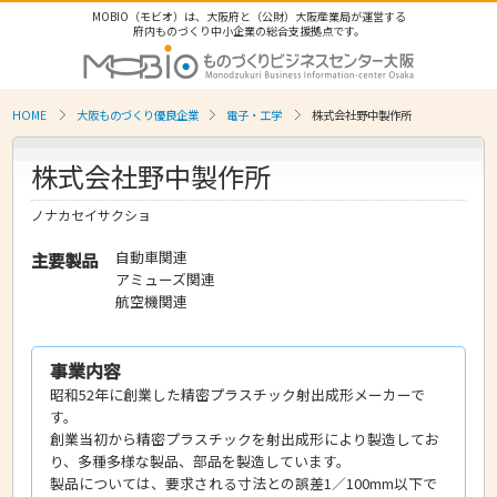
MOBIO（モビオ）は、大阪府と（公財）大阪産業局が運営する
府内ものづくり中小企業の総合支援拠点です。
HOME
大阪ものづくり優良企業
電子・工学
株式会社野中製作所
株式会社野中製作所
ノナカセイサクショ
自動車関連
主要製品
アミューズ関連
航空機関連
事業内容
昭和52年に創業した精密プラスチック射出成形メーカーで
す。
創業当初から精密プラスチックを射出成形により製造してお
り、多種多様な製品、部品を製造しています。
製品については、要求される寸法との誤差1／100mm以下で