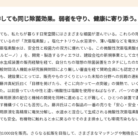
- 大阪製ブランド認定制度
作しても同じ除菌効果。弱者を守り、健康に寄り添う
- 大阪の伝統工芸品
- 大阪ものづくり企業 海外拠点リスト
ても、私たちが暮らす日常空間にはさまざまな細菌が潜んでいる。これらの
ているのが「次亜塩素酸」。塩化ナトリウム水溶液や、薄い塩酸などを電気
亜塩素酸水は、安全性と殺菌力の双方に優れている。この微酸性次亜塩素酸
O（エルビーノ）」を、開発・製造するティエラは、建設会社の新規事業として立
水生成装置の販売経験を経て、自分たちの理想の除菌装置をカタチにしたの
般財団法人機能水研究振興財団により厳しい審査を経て賛助会員にも認定さ
も、建設業にとっては、販売やものづくりといった未知の分野への挑戦の連
藤井真紀氏曰く「目標を掲げたら、そこに向かって一点突破」の情熱で、い
た。以前扱っていた中性と違い微酸性は塩酸を使用せねばならず、パーツの
専用原液の配合と機械の開発を同時に進めることが難しく、ひとつの装置で
す機構づくりにも苦労した。藤井氏はこの製品の一番の売りを「安心・安全
用原液を高精度に電気分解し、水道水と混合して生成される微酸性次亜塩素
ても安全。有機物に触れると水に戻るのでそのまま排水しても環境汚染もな
約1000台を販売。さらなる拡販を目指して、さまざまなマッチングや勉強会