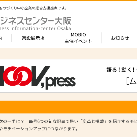
ものづくり中小企業の総合支援拠点です。
MOBIO
内
常設展示場
お知らせ
主催イベント
常設展示場
MOBIOとは
出展企業紹介
内 -北館-
- 展示・商談会
- MOBIO 常設展示場
- MOBIOの4つの
- 出展企業カテ
（常設展示企業五十音順一覧）
視察見学について
出展企業一覧（ブ
- 大阪ものづくり企業ナビ
- オープンファク
場のご案内
展示場出展について
出展企業一覧（
出展のメリット
- MOBIO主催イベント
- ものづくり中小
- 業種から探す
ンキュベートルーム）
出展するには？
部品・部材
出展までの流れ
- ものづくりイノベーション支援
- 街パビOSAKA
内 -南館-
加工・処理
よくある質問
機械・装置
- 大規模展示商談会活用事業（出展支援事業）
- リボーンチャレ
出展企業の声
電子・光学
（万博場外展示
次の一手は？ 毎号6つの旬な記事で熱い「変革と挑戦」を紹介するモ
- 大阪府中小企業等外国出願支援事業
オフィス
化学・樹脂
やモチベーションアップにつながります。
包装・印刷・繊
- 大阪ものづくり優良企業賞
生活関連等