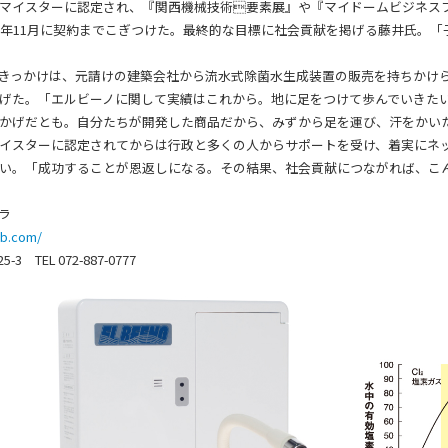
マイスターに認定され、『関西機械技術要素展』や『マイドームビジネス
17年11月に契約までこぎつけた。最終的な目標に社会貢献を掲げる藤井氏。
きっかけは、元請けの建築会社から流水式除菌水生成装置の販売を持ちかけら
げた。「エルビーノに関して実績はこれから。地に足をつけて歩んでいきた
かげだとも。自分たちが開発した商品だから、みずから足を運び、汗をかい
イスターに認定されてからは行政と多くの人からサポートを受け、着実にネ
い。「成功することが恩返しになる。その結果、社会貢献につながれば、こ
ラ
lub.com/
3 TEL 072-887-0777