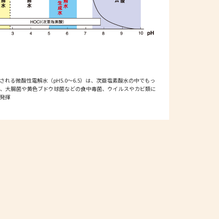
される微酸性電解水（pH5.0～6.5）は、次亜塩素酸水の中でもっ
、大腸菌や黄色ブドウ球菌などの食中毒菌、ウイルスやカビ類に
発揮