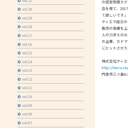
vol.21
の認定制度カド
会を得て、20
vol.20
て欲しいです」
vol.19
ティエラ設立の
vol.18
販売の実績を上
人の力添えのお
vol.17
の企業、カドマ
vol.16
にヒットさせた
vol.15
株式会社ティエ
vol.14
http://tierra-c
vol.13
門真市三ツ島6-25-
vol.12
vol.11
vol.10
vol.09
vol.08
vol.07