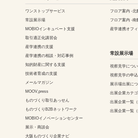
ワンストップサービス
フロア案内 -北
常設展示場
フロア案内 -南
MOBIOインキュベート支援
産学連携オフ
取引適正化講習会
産学連携の支援
常設展示場
産学連携の相談・対応事例
知的財産に関する支援
視察見学につ
技術者育成の支援
視察見学の申
メールマガジン
展示場出展に
MOOV,press
出展企業カテ
ものづくり取引あっせん
出展企業一覧（
ものづくりB2Bネットワーク
出展企業一覧
MOBIOイノベーションセンター
展示・商談会
大阪ものづくり企業ナビ