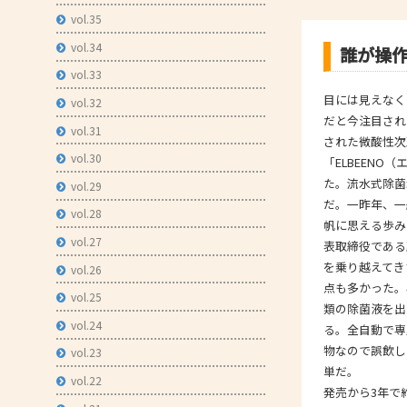
vol.35
- 技術者育成の支援
vol.34
誰が操
- メールマガジン
vol.33
- MOOV,press
目には見えなく
vol.32
- ものづくり取引あっせん
だと今注目され
vol.31
された微酸性次
- ものづくりB2Bネットワーク
vol.30
「ELBEEN
- MOBIOイノベーションセンター
た。流水式除菌
vol.29
だ。一昨年、一
vol.28
帆に思える歩み
vol.27
表取締役である
を乗り越えてき
vol.26
点も多かった。
vol.25
類の除菌液を出
vol.24
る。全自動で専
物なので誤飲し
vol.23
単だ。
vol.22
発売から3年で