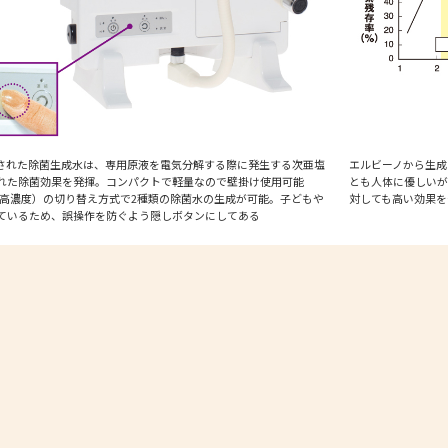
された除菌生成水は、専用原液を電気分解する際に発生する次亜塩
エルビーノから生成
れた除菌効果を発揮。コンパクトで軽量なので壁掛け使用可能
とも人体に優しいが
（高濃度）の切り替え方式で2種類の除菌水の生成が可能。子どもや
対しても高い効果を
ているため、誤操作を防ぐよう隠しボタンにしてある