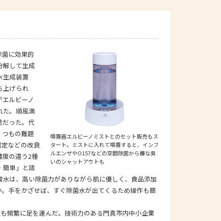
。
除菌に効果的
分解して生成
水生成装置
ち上げられ
がエルビーノ
れた。順風満
続だった。代
くつもの難題
噴霧器エルビーノミストとのセット販売もス
選定などの改良
タート。ミストに入れて噴霧すると、インフ
ルエンザやO157などの空間除菌から嫌な臭
濃度の違う2種
いのシャットアウトも
・簡単」と語
酸水は、高い除菌力がありながら肌に優しく、食品添加
い。手をかざせば、すぐ除菌水が出てくるため操作も簡
にも頻繁に足を運んだ。技術力のある門真市内中小企業