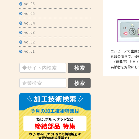
vol.06
vol.05
vol.04
vol.03
vol.02
エルビーノで生成
vol.01
素酸の働きで、優
L（低濃度）とH
高齢者を対象にし