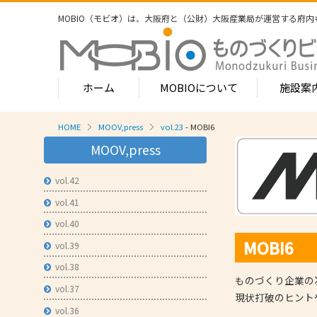
MOBIO（モビオ）は、大阪府と（公財）大阪産業局が運営する
府内
ホーム
MOBIOについて
施設案
HOME
MOOV,press
vol.23
- MOBI6
MOBIOのサービス
MOOV,press
- ワンストップサービス
- フロア案
1-2階
vol.42
- 常設展示場
常設展示
vol.41
3階
- MOBIOインキュベート支援
4階（イ
vol.40
- 取引適正化講習会
MOBI6
- フロア案
vol.39
1階
- 産学連携の支援
vol.38
2階
ものづくり企業の
- 産学連携の相談・対応事例
産学連携
vol.37
現状打破のヒント
3階
- 知的財産に関する支援
vol.36