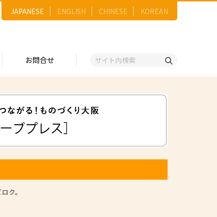
JAPANESE
ENGLISH
CHINESE
KOREAN
お問合せ
戦略
ゴリー一覧
ースNo.順）
トリー
五十音順）
企業検索
（出展企業）
ンジ・ショーケース
事業）
ビロク。
維