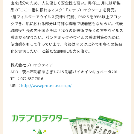
由来成分のため、人に優しく安全性も高い。昨年11 月には新製
品の“ここ一番に頼れるマスク”『カテプロテクター』を発売。
4層フィルターでウイルス飛沫や花粉、PM2.5 を99%以上ブロッ
クでき、肌に触れる部分は特殊な繊維で装着感もなめらか。代表
取締役社長の内田国克氏は「我々の新技術で多くの方をウイルス
感染から守りたい。パンデミックやウイルス感染対策のために
使命感をもって作っています。今後はマスク以外でも多くの製品
化を実現したい」と新たな展開にも力を注ぐ。
株式会社プロテクティア
ADD：茨木市彩都あさぎ7-7-15 彩都バイオインキュベータ201
TEL：072 657 7816
URL：
http://www.protectea.co.jp/