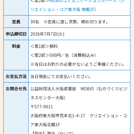
＜第2部＞
MOBIOコミュニケーションスペース（ク
リエイション・コア東大阪 南館2F）
定員
30名 ※定員に達し次第、締め切ります。
申込締切日
2026年7月7日(火)
料金
＜第1部＞無料
＜第2部＞500円／名（消費税込み）
※当日はお釣りの必要がないようご準備ください。
お支払方法
当日現金にてお支払いください。
お問合せ先
公益財団法人大阪産業局 MOBIO（ものづくりビジ
ネスセンター大阪）
〒577-0011
大阪府東大阪市荒本北1-4-17 クリエイション・コ
ア東大阪北館1F
【担当】賀出（かいで）