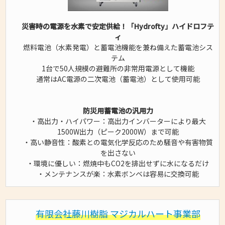
災害時の電源を水素で安定供給！「Hydrofty」ハイドロフテ
ィ
燃料電池（水素発電）と蓄電池機能を兼ね備えた蓄電池シス
テム
1台で50人規模の避難所の非常用電源として機能
通常はAC電源の二次電池（蓄電池）として使用可能
防災用蓄電池の汎用力
・高出力・ハイパワー：高出力インバーターにより最大
1500W出力（ピーク2000W）まで可能
・高い静音性：酸素との電気化学反応のため騒音や有害物質
を出さない
・環境に優しい：燃焼中もCO2を排出せずに水になるだけ
・メンテナンスが楽：水素ボンベは容易に交換可能
有限会社藤川樹脂 マジカルハート事業部