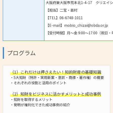
大阪府東大阪市荒本北1-4-17 クリエイ
【担当】二宮・苗村
【TEL】06-6748-1011
【E-mail】mobio_chizai@obda.or.jp
【受付時間】月～金 9:00～17:00（祝日
プログラム
（1）これだけは押さえたい！知的財産の基礎知識
・5大知財（特許・実用新案・意匠・商標・著作権）の概要
・それぞれの役割と活用のポイント
（2）知財をビジネスに活かすメリットと成功事例
・知財を取得するメリット
・発明が権利化できた成功事例の紹介