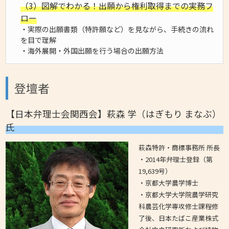
（3）図解でわかる！出願から権利取得までの実務フ
ロー
・実際の出願書類（特許願など）を見ながら、手続きの流れ
を目で理解
・海外展開・外国出願を行う場合の出願方法
登壇者
【日本弁理士会関西会】萩森 学（はぎもり まなぶ）
氏
萩森特許・商標事務所 所長
・2014年弁理士登録（第
19,639号）
・京都大学農学博士
・京都大学大学院農学研究
科農芸化学専攻修士課程修
了後、日本たばこ産業株式