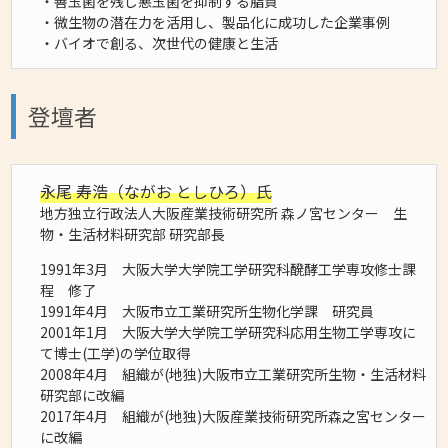
・善玉菌を残し悪玉菌を抑制する脂質
・微生物の潜在力を活用し、製品化に成功した企業事例
・バイオで創る、次世代の健康と生活
登壇者
永尾 寿浩（ながお としひろ）氏
地方独立行政法人大阪産業技術研究所 森ノ宮センター 生
物・生活材料研究部 研究部長
1991年3月 大阪大学大学院工学研究科醗酵工学専攻修士課
程 修了
1991年4月 大阪市立工業研究所生物化学課 研究員
2001年1月 大阪大学大学院工学研究科応用生物工学専攻に
て博士(工学)の学位取得
2008年4月 組織が(地独)大阪市立工業研究所生物・生活材料
研究部に改編
2017年4月 組織が(地独)大阪産業技術研究所森之宮センター
に改編