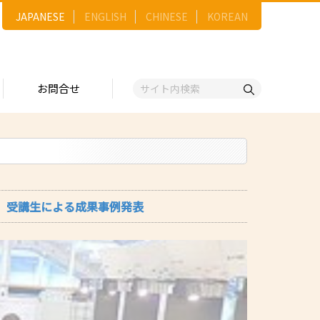
JAPANESE
ENGLISH
CHINESE
KOREAN
お問合せ
戦略
ゴリー一覧
ースNo.順）
トリー
五十音順）
O展活」受講生による成果事例発表
企業検索
（出展企業）
ンジ・ショーケース
事業）
維