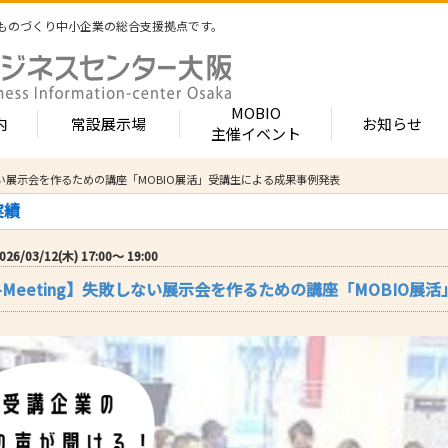
ものづくり中小企業の総合支援拠点です。
MOBIO
内
常設展示場
お知らせ
主催イベント
】失敗しない展示会を作るための講座「MOBIO展活」受講生による成果事例発表
常設展示場
MOBIOとは
出展企業紹介
実績
内 -北館-
- 展示・商談会
- MOBIO 常設展示場
- MOBIOの4つの
- 出展企業カテ
（常設展示企業五十音順一覧）
視察見学について
出展企業一覧（ブ
03/12(木) 17:00〜 19:00
- 大阪ものづくり企業ナビ
- オープンファク
場のご案内
展示場出展について
出展企業一覧（
afe-Meeting】失敗しない展示会を作るための講座「MOBI
出展のメリット
- MOBIO主催イベント
- ものづくり中小
- 業種から探す
ンキュベートルーム）
出展するには？
部品・部材
出展までの流れ
- ものづくりイノベーション支援
- 街パビOSAKA
内 -南館-
加工・処理
よくある質問
機械・装置
- 大規模展示商談会活用事業（出展支援事業）
- リボーンチャレ
出展企業の声
電子・光学
（万博場外展示
- 大阪府中小企業等外国出願支援事業
オフィス
化学・樹脂
包装・印刷・繊
- 大阪ものづくり優良企業賞
生活関連等