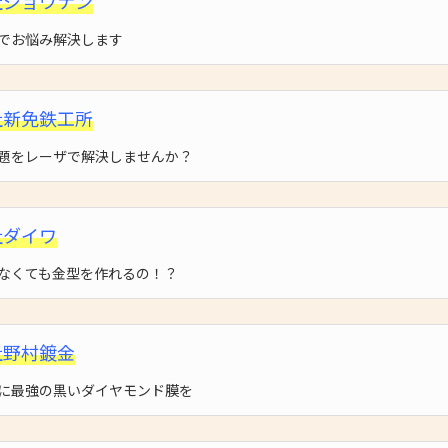
社ジョウナン
でお悩み解決します
社新免鉄工所
題をレーザで解決しませんか？
社ダイワ
なくても金型を作れるの！？
社野村鍍金
に最強の黒いダイヤモンド膜を