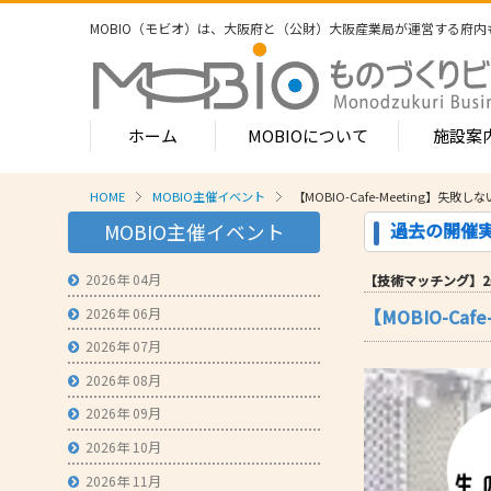
MOBIO（モビオ）は、大阪府と（公財）大阪産業局が運営する
府内
ホーム
MOBIOについて
施設案
HOME
MOBIO主催イベント
【MOBIO-Cafe-Meeting
MOBIOのサービス
過去の開催
MOBIO主催イベント
- ワンストップサービス
- フロア案
1-2階
2026年 04月
【技術マッチング】2026/
- 常設展示場
常設展示
2026年 06月
【MOBIO-C
3階
- MOBIOインキュベート支援
4階（イ
2026年 07月
- 取引適正化講習会
- フロア案
2026年 08月
1階
- 産学連携の支援
2026年 09月
2階
- 産学連携の相談・対応事例
産学連携
2026年 10月
3階
- 知的財産に関する支援
2026年 11月