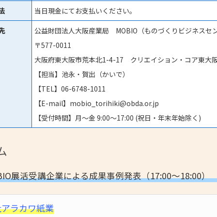
法
当日現金にてお支払いください。
先
公益財団法人大阪産業局 MOBIO（ものづくりビジネスセ
〒577-0011
大阪府東大阪市荒本北1-4-17 クリエイション・コア東大阪
【担当】池永・賀出（かいで）
【TEL】06-6748-1011
【E-mail】mobio_torihiki@obda.or.jp
【受付時間】月〜金 9:00〜17:00 (祝日・年末年始除く)
ム
BIO展活受講企業による成果事例発表（17:00～18:00）
社アラカワ紙業