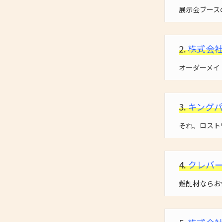
展示会ブース
2.
株式会
オーダーメイ
3.
キング
それ、ロスト
4.
クレバ
難削材ならお