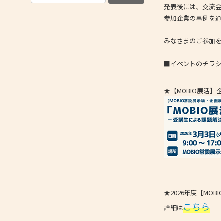
発表後には、交流
参加企業の事例を
みなさまのご参加
■イベントのチラ
★【MOBIO展活】企
★2026年度【MO
こちら
詳細は