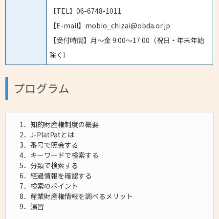
【TEL】06-6748-1011
【E-mail】mobio_chizai@obda.or.jp
【受付時間】月～金 9:00～17:00（祝日・年末年始
除く）
プログラム
1．知的財産権制度の概要
2．J-PlatPatとは
3．番号で照会する
4．キーワードで検索する
5．分類で検索する
6．経過情報を確認する
7．検索のポイント
8．産業財産権情報を調べるメリット
9．演習