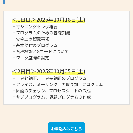
＜1日目＞
2025
年
10
月
18
日
(
土
)
・マシニングセンタ概要
・プログラムのための基礎知識
・安全上の留意事項
・基本動作のプログラム
・各種機能とGコードについて
・ワーク座標の設定
＜2日目＞
2025
年
10
月
25
日
(
土
)
・工具径補正、工具長補正のプログラム
・フライス、ミーリング、面取り加工プログラム
・図面のチェック、プロセスシートの作成
・サブプログラム、課題プログラムの作成
お申込みはこちら