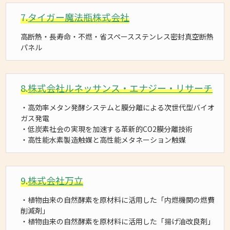
7.
タイガー魔法瓶株式会社
高断熱・長寿命・不燃・省スペースステンレス密封真空断熱
パネル
8.
株式会社ルネッサンス・エナジー・リサーチ
・高効率メタン発酵システムと膜分離による次世代型バイオ
ガス発電
・低炭素社会の実現を加速する革新的CO2膜分離技術
・高性能水素製造触媒と高性能メタネーション触媒
9.
株式会社万立
・植物由来の自然酵素を原材料に活用した「内燃機関の燃費
削減剤」
・植物由来の自然酵素を原材料に活用した「揚げ油改良剤」