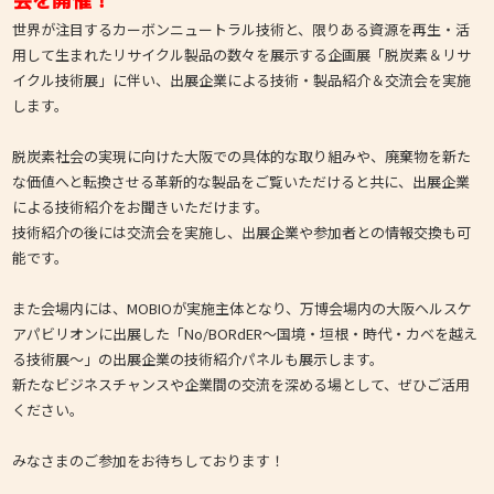
世界が注目するカーボンニュートラル技術と、限りある資源を再生・活
用して生まれたリサイクル製品の数々を展示する企画展「脱炭素＆リサ
イクル技術展」に伴い、出展企業による技術・製品紹介＆交流会を実施
します。
脱炭素社会の実現に向けた大阪での具体的な取り組みや、廃棄物を新た
な価値へと転換させる革新的な製品をご覧いただけると共に、出展企業
による技術紹介をお聞きいただけます。
技術紹介の後には交流会を実施し、出展企業や参加者との情報交換も可
能です。
また会場内には、MOBIOが実施主体となり、万博会場内の大阪ヘルスケ
アパビリオンに出展した「No/BORdER～国境・垣根・時代・カベを越え
る技術展～」の出展企業の技術紹介パネルも展示します。
新たなビジネスチャンスや企業間の交流を深める場として、ぜひご活用
ください。
みなさまのご参加をお待ちしております！