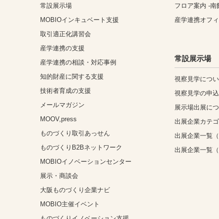
常設展示場
フロア案内 -南
MOBIOインキュベート支援
産学連携オフ
取引適正化講習会
産学連携の支援
常設展示場
産学連携の相談・対応事例
知的財産に関する支援
視察見学につ
技術者育成の支援
視察見学の申
メールマガジン
展示場出展に
MOOV,press
出展企業カテ
ものづくり取引あっせん
出展企業一覧（
ものづくりB2Bネットワーク
出展企業一覧
MOBIOイノベーションセンター
展示・商談会
大阪ものづくり企業ナビ
MOBIO主催イベント
ものづくりイノベーション支援