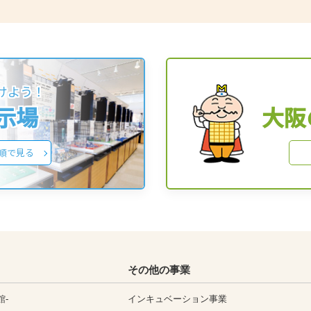
けよう！
展示場
大阪
順で見る
その他の事業
館-
インキュベーション事業