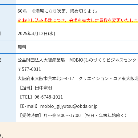
60名 ※満席になり次第、締め切ります。
※お申し込み多数につき、会場を拡大し定員数を変更いたしました（
日
2025年3月12日(水)
無料
先
公益財団法人大阪産業局 MOBIO(ものづくりビジネスセンタ
〒577-0011
大阪府東大阪市荒本北1-4-17 クリエイション・コア東大阪北
【担当】田中宏明
【TEL】06-6748-1011
【E-mail】mobio_gijyutsu@obda.or.jp
【受付時間】月〜金 9:00〜17:00 （祝日・年末年始除く）
ム