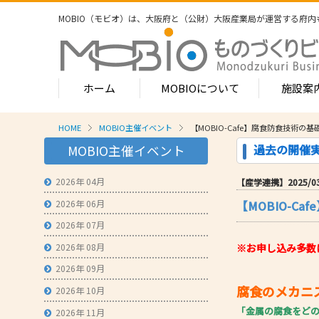
MOBIO（モビオ）は、大阪府と（公財）大阪産業局が運営する
府内
ホーム
MOBIOについて
施設案
HOME
MOBIO主催イベント
【MOBIO-Cafe】腐食防食技術
MOBIOのサービス
過去の開催
MOBIO主催イベント
- ワンストップサービス
- フロア案
1-2階
2026年 04月
【産学連携】2025/03/1
- 常設展示場
常設展示
2026年 06月
【MOBIO-C
3階
- MOBIOインキュベート支援
4階（イ
2026年 07月
- 取引適正化講習会
- フロア案
2026年 08月
※お申し込み多数に
1階
- 産学連携の支援
2026年 09月
2階
- 産学連携の相談・対応事例
腐食のメカニ
産学連携
2026年 10月
3階
「金属の腐食をど
- 知的財産に関する支援
2026年 11月