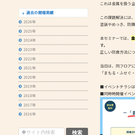
これは金属を扱う
- 技術者育成の支援
過去の開催実績
この課題解決には
- メールマガジン
2026年
塗装やめっき、防
- MOOV,press
2025年
本セミナーでは、
- ものづくり取引あっせん
2024年
す。
2023年
- ものづくりB2Bネットワーク
正しい防食方法に
2022年
- MOBIOイノベーションセンター
当日は、同フロア
2021年
「まもる・ふせぐ
2020年
2019年
■イベントチラシ
■同時時開催イベ
2018年
2017年
2016年