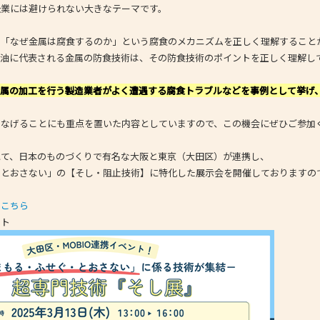
企業には避けられない大きなテーマです。
- 大阪製ブランド認定制度
、「なぜ金属は腐食するのか」という腐食のメカニズムを正しく理解すること
- 大阪の伝統工芸品
錆油に代表される金属の防食技術は、その防食技術のポイントを正しく理解し
- 大阪ものづくり企業 海外拠点リスト
金属の加工を行う製造業者がよく遭遇する腐食トラブルなどを事例として挙げ
つなげることにも重点を置いた内容としていますので、この機会にぜひご参加
にて、日本のものづくりで有名な大阪と東京（大田区）が連携し、
・とおさない」の【そし・阻止技術】に特化した展示会を開催しておりますの
は
こちら
ント