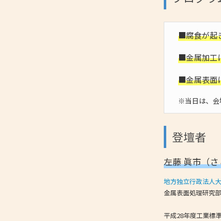
■腐食が起
■金属加工
■金属表面
※当日は、会
登壇者
左藤 眞市（さ
地方独立行政法人
金属表面処理研究部
平成28年度工業標