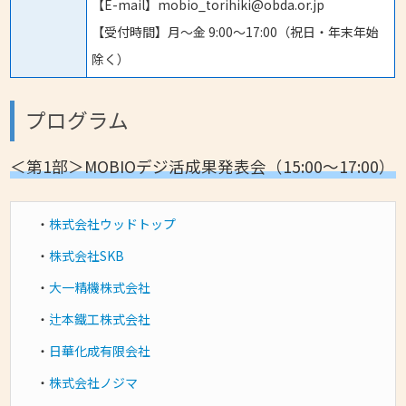
【E-mail】mobio_torihiki@obda.or.jp
【受付時間】月〜金 9:00〜17:00（祝日・年末年始
除く）
プログラム
＜第1部＞MOBIOデジ活成果発表会（15:00～17:00）
・
株式会社ウッドトップ
・
株式会社SKB
・
大一精機株式会社
・
辻本鐵工株式会社
・
日華化成有限会社
・
株式会社ノジマ