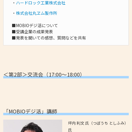
・
ハードロック工業株式会社
・
株式会社丸ヱム製作所
■MOBIOデジ活について
■受講企業の成果発表
■発表を聞いての感想、質問などを共有
＜第2部＞交流会（17:00～18:00）
「MOBIOデジ活」講師
坪内 利文 氏（つぼうち としふみ）
氏