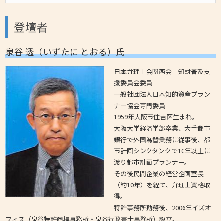
登壇者
泉谷 透（いずたに とおる）氏
日本弁理士会関西会 知財普及支
援委員会委員
一般社団法人日本知的資産プラン
ナー協会専門委員
1959年大阪市住吉区生まれ。
大阪大学経済学部卒業、大手都市
銀行で外国為替業務に従事後、都
市計画シンクタンクで10年以上に
渡り都市計画プランナー。
その後民間企業の経営企画室長
（約10年）を経て、弁理士資格取
得。
特許事務所勤務後、2006年イズオ
フィス（泉谷特許商標事務所・泉谷行政書士事務所）設立。