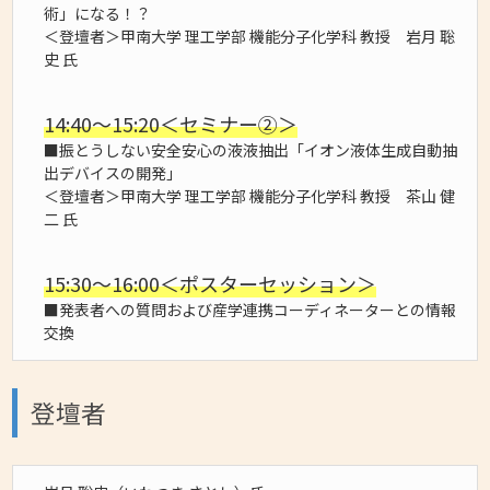
術」になる！？
＜登壇者＞甲南大学 理工学部 機能分子化学科 教授 岩月 聡
史 氏
14:40～15:20＜セミナー②＞
■振とうしない安全安心の液液抽出「イオン液体生成自動抽
出デバイスの開発」
＜登壇者＞甲南大学 理工学部 機能分子化学科 教授 茶山 健
二 氏
15:30～16:00＜ポスターセッション＞
■発表者への質問および産学連携コーディネーターとの情報
交換
登壇者