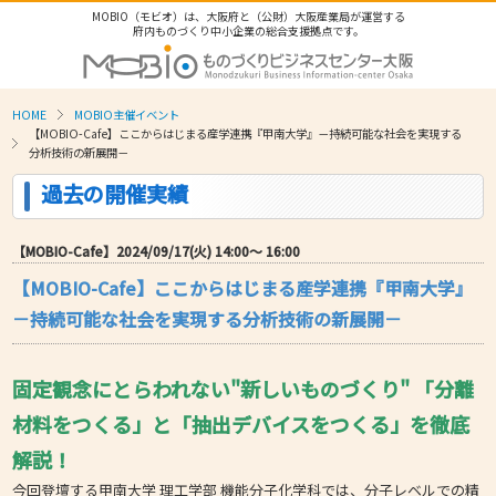
MOBIO（モビオ）は、大阪府と（公財）大阪産業局が運営する
府内ものづくり中小企業の総合支援拠点です。
HOME
MOBIO主催イベント
【MOBIO-Cafe】ここからはじまる産学連携『甲南大学』－持続可能な社会を実現する
分析技術の新展開－
過去の開催実績
【MOBIO-Cafe】2024/09/17(火) 14:00〜 16:00
【MOBIO-Cafe】ここからはじまる産学連携『甲南大学』
－持続可能な社会を実現する分析技術の新展開－
固定観念にとらわれない"新しいものづくり" 「分離
材料をつくる」と「抽出デバイスをつくる」を
徹底
解説！
今回登壇する甲南大学 理工学部 機能分子化学科では、分子レベルでの精