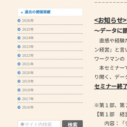
－－－－－－－－
- 技術者育成の支援
過去の開催実績
- メールマガジン
<お知らせ
2026年
- MOOV,press
～データに
2025年
- ものづくり取引あっせん
2024年
直感や経験だ
2023年
- ものづくりB2Bネットワーク
ン経営」と言
2022年
- MOBIOイノベーションセンター
ワークマンの
2021年
本セミナーで
2020年
り開く、デー
2019年
セミナー終
2018年
2017年
※第１部、第
2016年
【第１部 経
内容：「デー