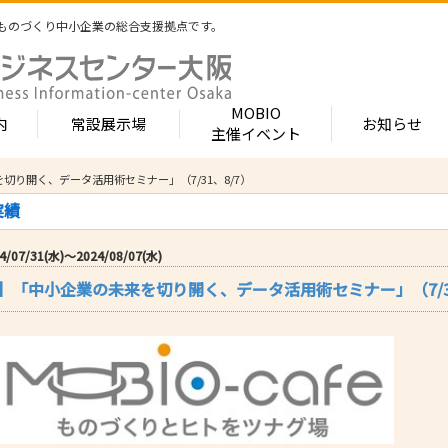
ものづくり中小企業の総合支援拠点です。
MOBIO
内
常設展示場
お知らせ
主催イベント
来を切り開く、データ活用術セミナー」（7/31、8/7）
常設展示場
MOBIOとは
出展企業紹介
実績
内 -北館-
- 展示・商談会
- MOBIO 常設展示場
- MOBIOの4つの
- 出展企業カテ
（常設展示企業五十音順一覧）
視察見学について
出展企業一覧（ブ
/07/31(水)〜2024/08/07(水)
- 大阪ものづくり企業ナビ
- オープンファク
場のご案内
展示場出展について
出展企業一覧（
afe】「中小企業の未来を切り開く、データ活用術セミナー」（7/3
出展のメリット
- MOBIO主催イベント
- ものづくり中小
- 業種から探す
ンキュベートルーム）
出展するには？
部品・部材
出展までの流れ
- ものづくりイノベーション支援
- 街パビOSAKA
内 -南館-
加工・処理
よくある質問
機械・装置
- 大規模展示商談会活用事業（出展支援事業）
- リボーンチャレ
出展企業の声
電子・光学
（万博場外展示
- 大阪府中小企業等外国出願支援事業
オフィス
化学・樹脂
包装・印刷・繊
- 大阪ものづくり優良企業賞
生活関連等