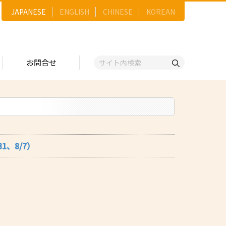
JAPANESE
ENGLISH
CHINESE
KOREAN
お問合せ
戦略
ゴリー一覧
ースNo.順）
トリー
五十音順）
1、8/7）
企業検索
（出展企業）
ンジ・ショーケース
事業）
維