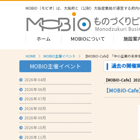
MOBIO（モビオ）は、大阪府と（公財）大阪産業局が運営する
府内
ホーム
MOBIOについて
施設案
HOME
MOBIO主催イベント
【MOBIO-Cafe】「中小企業の未
MOBIOのサービス
過去の開催
MOBIO主催イベント
- ワンストップサービス
- フロア案
1-2階
2026年 04月
【MOBIO-Cafe】2024
- 常設展示場
常設展示
2026年 06月
【MOBIO-C
3階
- MOBIOインキュベート支援
4階（イ
2026年 07月
- 取引適正化講習会
- フロア案
2026年 08月
1階
- 産学連携の支援
2026年 09月
2階
- 産学連携の相談・対応事例
産学連携
2026年 10月
3階
- 知的財産に関する支援
2026年 11月