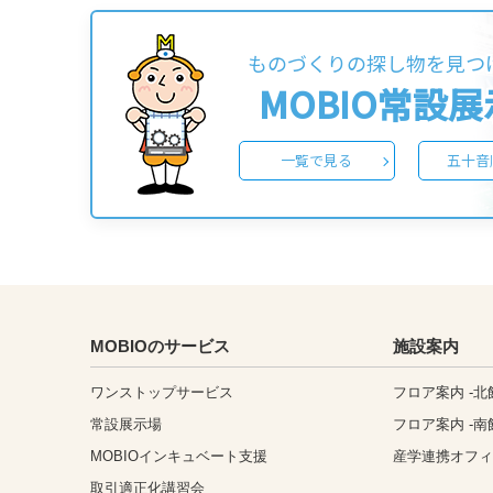
ものづくりの探し物を見つ
MOBIO常設
一覧で見る
五十音
MOBIOのサービス
施設案内
ワンストップサービス
フロア案内 -北
常設展示場
フロア案内 -南
MOBIOインキュベート支援
産学連携オフ
取引適正化講習会