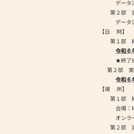
データ活用
第２部 実
データ活用
【日 時】
第１部 経
令和６
★終了後
第２部 
令和６
【場 所】
第１部 経
会場：MOBI
オンライン
第２部 実