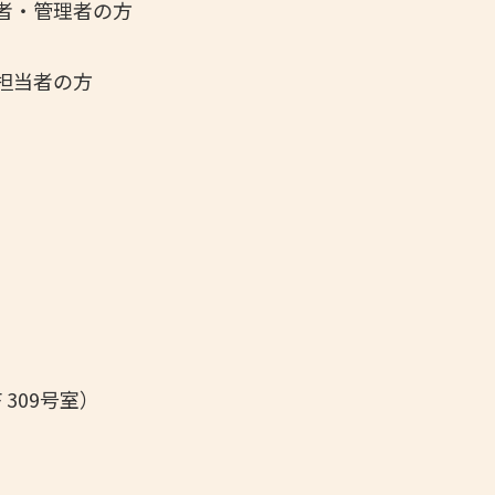
者・管理者の方
担当者の方
309号室
）