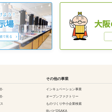
けよう！
展示場
大阪
順で見る
その他の事業
館-
インキュベーション事業
館-
オープンファクトリー
ィス
ものづくり中小企業検索
街パビOSAKA