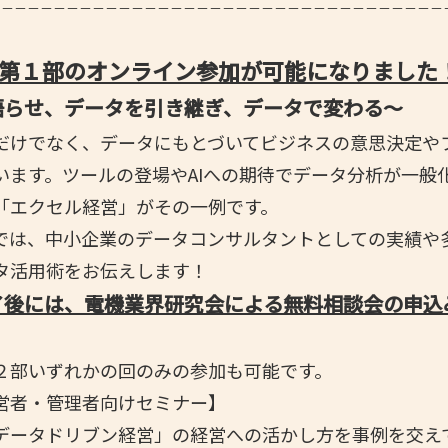
－－－－－－－－－－－－－－－－－－－－－－－－－－－－－－－－－－－
- 大阪製ブランド認定制度
- 大阪の伝統工芸品
>第１部のオンライン参加が可能になりました
- 大阪ものづくり企業 海外拠点リスト
語らせ、データを引き継ぎ、データで変わる～
けでなく、データにもとづいてビジネスの意思決定や
います。ツールの登場やAIへの期待でデータ分析が一般
「エクセル経営」がその一例です。
は、中小企業のデータコンサルタントとしての実績や
タ活用術をお伝えします！
了後には、電機業界研究会による無料相談会の申込
２部いずれかの回のみの参加も可能です。
営者・管理者向けセミナー】
タドリブン経営」の経営への活かし方を事例を交え