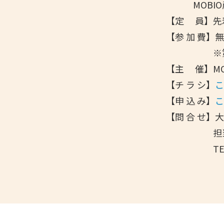
MOB
【定 員】先
【参 加 費】
※第１部「
【主 催】M
【チ ラ シ】
【申 込 み】
【問 合 せ
担当：
TEL：０