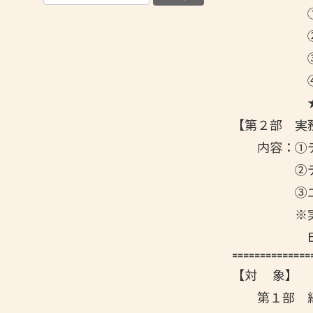
①データ
②データ
③事例
④データ
★終了後、
【第２部 実
内容：①デ
②データ
③エクセ
※実際にパ
Excel
==============
【対 象】
第１部 経