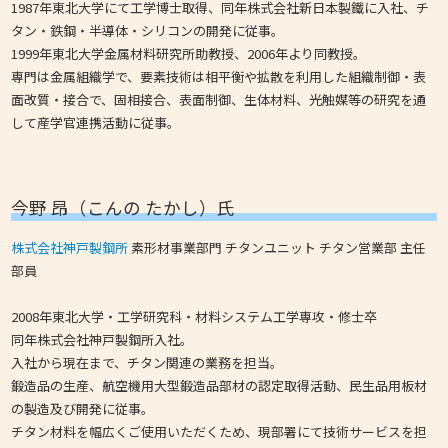
1987年東北大学にて工学博士取得、同年株式会社新日本製鐵に入社、チ
タン・鉄鋼・半導体・シリコンの開発に従事。
1999年東北大学金属材料研究所助教授、2006年より同教授。
専門は金属組織学で、要素技術は相平衡や拡散を利用した組織制御・表
面改質・接合で、固相接合、表面制御、生体材料、光触媒等の研究を通
して産学官連携活動に従事。
今野 昂（こんの たかし）氏
株式会社神戸製鋼所
素形材事業部門 チタンユニット チタン営業部 主任
部員
2008年東北大学・工学研究科・材料システム工学専攻・修士卒
同年株式会社神戸製鋼所入社。
入社から現在まで、チタン関連の業務を担当。
鍛造品の生産、航空機用大型鍛造品部材の認定取得活動、民生品用板材
の製造及び開発に従事。
チタン材料を幅広くご使用いただくため、現部署にて技術サービスを担