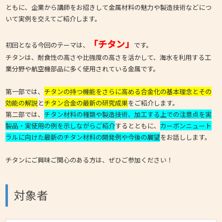
ともに、企業から講師をお招きして金属材料の魅力や製造技術などにつ
いて実例を交えてご紹介します。
「チタン」
初回となる今回のテーマは、
です。
チタンは、耐食性の高さや比強度の高さを活かして、海水を利用する工
業分野や航空機部品に多く使用されている金属です。
第一部では、
チタンの持つ機能をさらに高める合金化の基本理念とその
効能の解説
と
チタン合金の最新の研究成果
をご紹介します。
第二部では、
チタン材料の種類や製造技術、加工する上での注意点を実
製品・実使用の例を示しながらご紹介
するとともに、
カーボンニュート
ラルに向けた最新のチタン材料の開発例や今後の展望
をお話しします。
チタンにご興味ご関心のある方は、ぜひご参加ください！
対象者