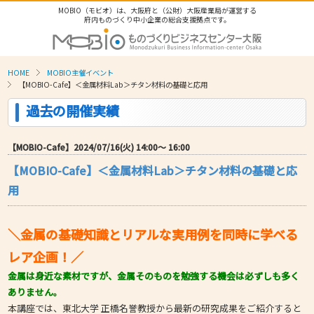
MOBIO（モビオ）は、大阪府と（公財）大阪産業局が運営する
府内ものづくり中小企業の総合支援拠点です。
HOME
MOBIO主催イベント
【MOBIO-Cafe】＜金属材料Lab＞チタン材料の基礎と応用
過去の開催実績
【MOBIO-Cafe】2024/07/16(火) 14:00〜 16:00
【MOBIO-Cafe】＜金属材料Lab＞チタン材料の基礎と応
用
＼金属の基礎知識とリアルな実用例を同時に学べる
レア企画！／
金属は身近な素材ですが、金属そのものを勉強する機会は必ずしも多く
ありません。
本講座では、東北大学 正橋名誉教授から最新の研究成果をご紹介すると