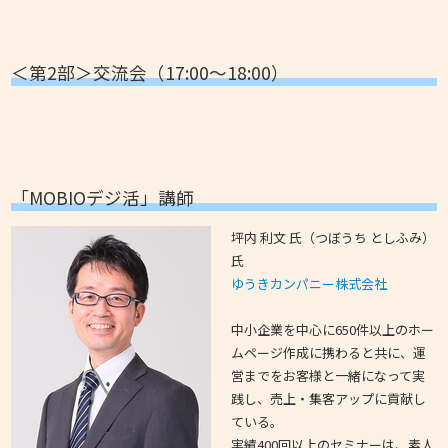
＜第2部＞交流会（17:00～18:00）
「MOBIOデジ活」講師
坪内 利文 氏（つぼうち としふみ）
氏
ゆうきカンパニー株式会社
中小企業を中心に650件以上のホー
ムページ作成に携わると共に、運
営までをお客様と一緒になって実
践し、売上・集客アップに貢献し
ている。
実績400回以上のセミナーは、素人