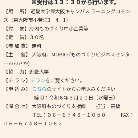
※受付は１３：３０から行います。
【場 所】 近畿大学東大阪キャンパス ラーニングコモン
ズ（東大阪市小若江3‐4‐1）
【対 象】府内ものづくり中小企業等
【定 員】３０名
【参 加 費】 無料
【主 催】 大阪府、MOBIO (ものづくりビジネスセンタ
ーおおさか)
【協 力】近畿大学
【チ ラ シ】
チラシ
をご覧ください。
【申 込 み】
こちら
のサイトからお申込みください。
締切：令和６年３月２０日（水曜日）
【問 合 せ】 大阪府ものづくり支援課 担当：高橋
TEL：０６－６７４８－１０５０ FAX：
０６－６７４８－１０６２