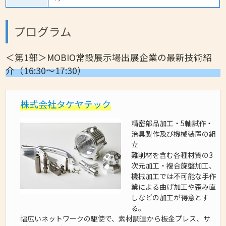
プログラム
＜第1部＞MOBIO常設展示場出展企業の最新技術紹
介（16:30～17:30）
株式会社タケヤテック
精密部品加工・5軸試作・
治具製作及び機械装置の組
立
難削材を含む各種材質の3
次元加工・複合旋盤加工、
機械加工では不可能な手作
業による曲げ加工や歪み直
しなどの加工が得意とす
る。
幅広いネットワークの駆使で、素材調達から板金プレス、サ