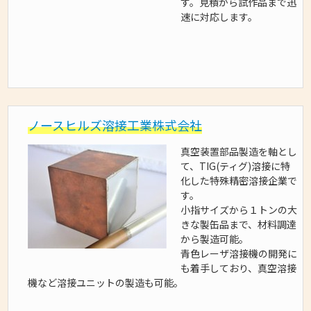
す。見積から試作品まで迅
速に対応します。
ノースヒルズ溶接工業株式会社
真空装置部品製造を軸とし
て、TIG(ティグ)溶接に特
化した特殊精密溶接企業で
す。
小指サイズから１トンの大
きな製缶品まで、材料調達
から製造可能。
青色レーザ溶接機の開発に
も着手しており、真空溶接
機など溶接ユニットの製造も可能。