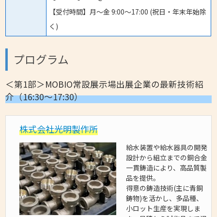
【受付時間】月〜金 9:00〜17:00 (祝日・年末年始除
く)
プログラム
＜第1部＞MOBIO常設展示場出展企業の最新技術紹
介（16:30～17:30）
株式会社光明製作所
給水装置や給水器具の開発
設計から組立までの銅合金
一貫鋳造により、高品質製
品を提供。
得意の鋳造技術(主に青銅
鋳物)を活かし、多品種、
小ロット生産を実現しま