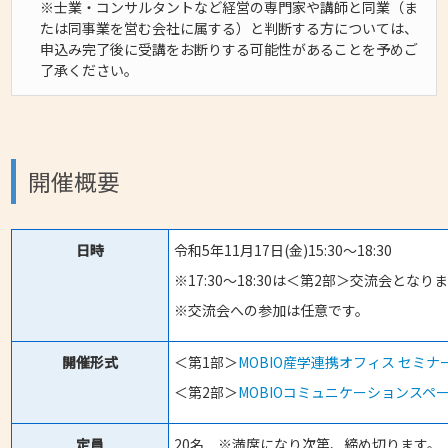
※士業・コンサルタントなど経営の専門家や講師と同業（ま
たは同事業を営む会社に属する）と判断する方については、
申込み完了後に受講をお断りする可能性があることを予めご
了承ください。
開催概要
日時
令和5年11月17日(金)15:30～18:30
※17:30～18:30は＜第2部＞交流会とな
※交流会への参加は任意です。
開催形式
＜第1部＞
MOBIO産学連携オフィス セミ
＜第2部＞
MOBIOコミュニケーションスペ
定員
20名 ※満席になり次第、締め切ります。