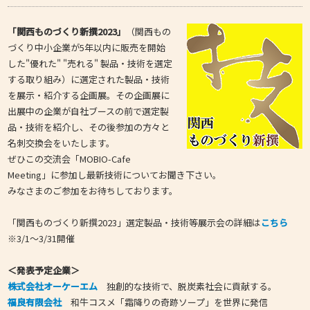
「関西ものづくり新撰2023」
（関西もの
づくり中小企業が5年以内に販売を開始
した"優れた" "売れる" 製品・技術を選定
する取り組み）に選定された製品・技術
を展示・紹介する企画展。その企画展に
出展中の企業が自社ブースの前で選定製
品・技術を紹介し、その後参加の方々と
名刺交換会をいたします。
ぜひこの交流会「MOBIO-Cafe
Meeting」に参加し最新技術についてお聞き下さい。
みなさまのご参加をお待ちしております。
「関西ものづくり新撰2023」選定製品・技術等展示会の詳細は
こちら
※3/1～3/31開催
＜発表予定企業＞
株式会社オーケーエム
独創的な技術で、脱炭素社会に貢献する。
福良有限会社
和牛コスメ「霜降りの奇跡ソープ」を世界に発信