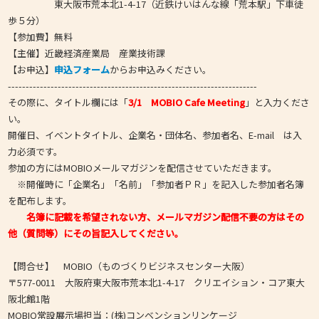
東大阪市荒本北1-4-17（近鉄けいはんな線「荒本駅」下車徒
歩５分）
【参加費】無料
【主催】近畿経済産業局 産業技術課
【お申込】
申込フォーム
からお申込みください。
----------------------------------------------------------------------
その際に、タイトル欄には「
3/1 MOBIO Cafe Meeting
」と入力くださ
い。
開催日、イベントタイトル、企業名・団体名、参加者名、E-mail は入
力必須です。
参加の方にはMOBIOメールマガジンを配信させていただきます。
※開催時に「企業名」「名前」「参加者ＰＲ」を記入した参加者名簿
を配布します。
名簿に記載を希望されない方、メールマガジン配信不要の方はその
他（質問等）にその旨記入してください。
【問合せ】 MOBIO（ものづくりビジネスセンター大阪）
〒577-0011 大阪府東大阪市荒本北1-4-17 クリエイション・コア東大
阪北館1階
MOBIO常設展示場担当：(株)コンベンションリンケージ