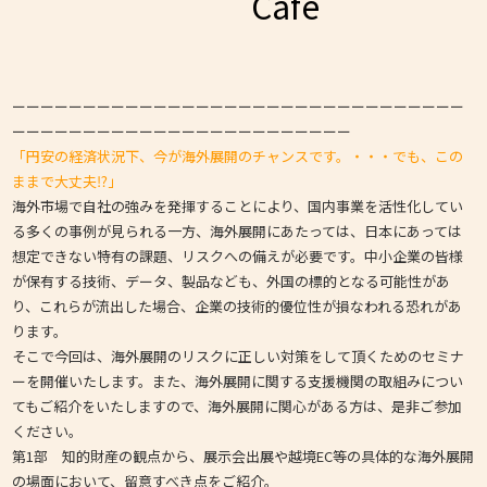
Cafe
ーーーーーーーーーーーーーーーーーーーーーーーーーーーーーーーー
ーーーーーーーーーーーーーーーーーーーーーーーー
「円安の経済状況下、今が海外展開のチャンスです。・・・でも、この
ままで大丈夫⁉」
海外市場で自社の強みを発揮することにより、国内事業を活性化してい
る多くの事例が見られる一方、海外展開にあたっては、日本にあっては
想定できない特有の課題、リスクへの備えが必要です。中小企業の皆様
が保有する技術、データ、製品なども、外国の標的となる可能性があ
り、これらが流出した場合、企業の技術的優位性が損なわれる恐れがあ
ります。
そこで今回は、海外展開のリスクに正しい対策をして頂くためのセミナ
ーを開催いたします。また、海外展開に関する支援機関の取組みについ
てもご紹介をいたしますので、海外展開に関心がある方は、是非ご参加
ください。
第1部 知的財産の観点から、展示会出展や越境EC等の具体的な海外展開
の場面において、留意すべき点をご紹介。