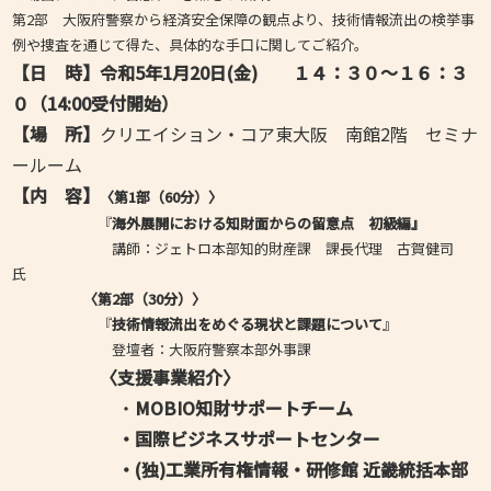
第2部 大阪府警察から経済安全保障の観点より、技術情報流出の検挙事
例や捜査を通じて得た、具体的な手口に関してご紹介。
【日 時】
令和
5
年
1
月
20
日
(
金
)
１４：３０～１６：
３
０
（14:00受付開始）
【場 所】
クリエイション・コア東大阪 南館2階 セミナ
ールーム
【内 容】
〈第1部（60分）〉
『
海外展開における知財面からの留意点 初級編』
講師：ジェトロ本部知的財産課 課長代理 古賀健司
氏
〈第2部（30分）〉
『
技術情報流出をめぐる現状と課題について
』
登壇者：大阪府警察本部外事課
〈支援事業紹介〉
・
MOBIO知財サポートチーム
・国際ビジネスサポートセンター
・(独)工業所有権情報・研修館 近畿統括本部