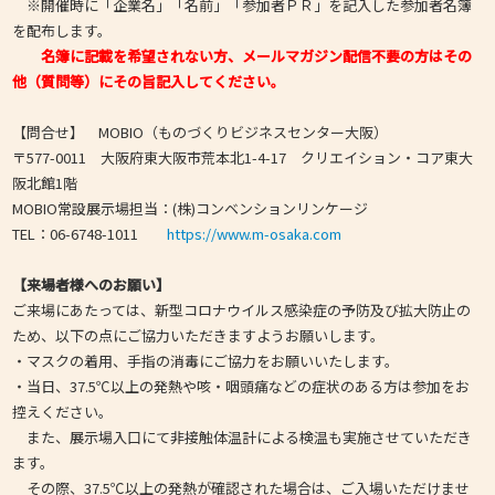
※開催時に「企業名」「名前」「参加者ＰＲ」を記入した参加者名簿
を配布します。
名簿に記載を希望されない方、メールマガジン配信不要の方はその
他（質問等）にその旨記入してください。
【問合せ】 MOBIO（ものづくりビジネスセンター大阪）
〒577-0011 大阪府東大阪市荒本北1-4-17 クリエイション・コア東大
阪北館1階
MOBIO常設展示場担当：(株)コンベンションリンケージ
TEL：06-6748-1011
https://www.m-osaka.com
【来場者様へのお願い】
ご来場にあたっては、新型コロナウイルス感染症の予防及び拡大防止の
ため、以下の点にご協力いただきますようお願いします。
・マスクの着用、手指の消毒にご協力をお願いいたします。
・当日、37.5℃以上の発熱や咳・咽頭痛などの症状のある方は参加をお
控えください。
また、展示場入口にて非接触体温計による検温も実施させていただき
ます。
その際、37.5℃以上の発熱が確認された場合は、ご入場いただけませ