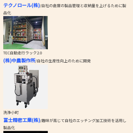
テクノロール(株)
/自社の倉庫の製品管理と収納量を上げるために製
品化
TEC自動走行ラック2.0
(株)中農製作所
/自社の生産性向上のために開発
洗浄小町
冨士精密工業(株)
/趣味が高じて自社のエッチング加工技術を活用し
製品化