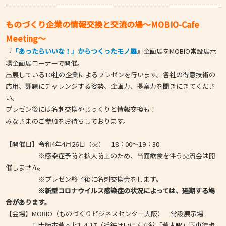
ものづくり企業の情報交換と交流の場～MOBIO-Cafe
Meeting～
『
「あったらいいな！」からつくったモノ展
』企画展をMOBIO常設展示
場企画展コーナーで開催。
出展している10社の企業によるプレゼンを行います。各社の
得意技術の
応用、課題にチャレンジする姿勢、企画力、提案力を聞きにきてくださ
い。
プレゼン後には名刺交換やじっくりと情報交換も！
みなさまのご参加をお待ちしております。
【開催日】令和4年4月26日（火） 18：00～19：30
※感染症予防と拡大防止のため、当面飲食を伴う交流会は開
催しません。
※プレゼン終了後に名刺交換会をします。
※新型コロナウイルス感染症の状況によっては、延期する場
合があります。
【会場】MOBIO（ものづくりビジネスセンター大阪） 常設展示場
東大阪市荒本北1-4-17（近鉄けいはんな線「荒本駅」下車徒歩