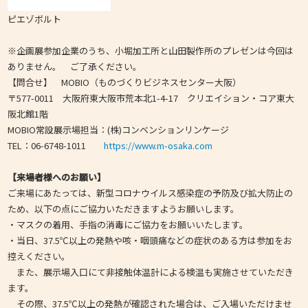
ピエゾボルト
※企画展参加企業のうち、小堀加工所と山田製作所のプレゼンは今回は
ありません。 ご了承ください。
【問合せ】 MOBIO（ものづくりビジネスセンター大阪）
〒577-0011 大阪府東大阪市荒本北1-4-17 クリエイション・コア東大
阪北館1階
MOBIO常設展示場担当：(株)コンベンションリンケージ
TEL：06-6748-1011
https://www.m-osaka.com
【来場者様へのお願い】
ご来場にあたっては、新型コロナウイルス感染症の予防及び拡大防止の
ため、以下の点にご協力いただきますようお願いします。
・マスクの着用、手指の消毒にご協力をお願いいたします。
・当日、37.5℃以上の発熱や咳・咽頭痛などの症状のある方は参加をお
控えください。
また、展示場入口にて非接触体温計による検温も実施させていただき
ます。
その際、37.5℃以上の発熱が確認された場合は、ご入場いただけませ