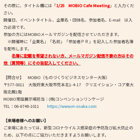
その際に、タイトル欄には「
1/25 MOBIO Cafe Meeting
」と入力くだ
さい。
開催日、イベントタイトル、企業名・団体名、参加者名、E-mail は入
力必須です。
参加の方にはMOBIOメールマガジンを配信させていただきます。
※開催時に「企業名」「名前」「参加者ＰＲ」を記入した参加者名簿
を配布します。
名簿に記載を希望されない方、メールマガジン配信不要の方はその
他（質問等）にその旨記入してください。
【問合せ】 MOBIO（ものづくりビジネスセンター大阪）
〒577-0011 大阪府東大阪市荒本北1-4-17 クリエイション・コア東大
阪北館1階
MOBIO常設展示場担当：(株)コンベンションリンケージ
TEL：06-6748-1011
https://www.m-osaka.com
【来場者様へのお願い】
ご来場にあたっては、新型コロナウイルス感染症の予防及び拡大防止の
ため、以下の点にご協力いただきますようお願いします。