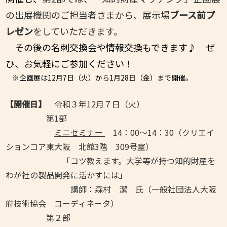
の
出展機関
のご担当者さまから、
展示場
ブース前プ
レゼン
をしていただきます。
その後の名刺交換会や情報交換もできます♪ ぜ
ひ、お気軽にご参加ください！
※企画展は12月7日（火）から1月28日（金）まで開催。
【開催日】
令和３年12月７日（火）
第1部
ミニ
セミナー
14：00～14：30（クリエイ
ションコア東大阪 北館3階 309号室）
「コツ教えます。大学等が持つ知的財産を
わが社の製品開発に活かすには」
講師：森村 潔 氏（一般社団法人大阪
府技術協会 コーディネータ）
第２部