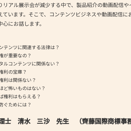
りリアル展示会が減少する中で、製品紹介の動画配信や
- 大阪製ブランド認定制度
えています。そこで、コンテンツビジネスや動画配信に
- 大阪の伝統工芸品
中心にお話します。
- 大阪ものづくり企業 海外拠点リスト
ンテンツに関連する法律は？
権が重要なの？
タルコンテンツに関係ない？
権利の宝庫？
権利は関係ない？
ほど怖いものはない？
ば権利はもらえる？
防ぐためには？
理士 清水 三沙 先生 （齊藤国際商標事