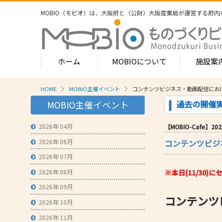
MOBIO（モビオ）は、大阪府と（公財）大阪産業局が運営する
府内
ホーム
MOBIOについて
施設案
HOME
MOBIO主催イベント
コンテンツビジネス・動画配信におけ
MOBIOのサービス
過去の開催
MOBIO主催イベント
- ワンストップサービス
- フロア案
1-2階
2026年 04月
【MOBIO-Cafe】2021
- 常設展示場
常設展示
2026年 06月
コンテンツビジ
3階
- MOBIOインキュベート支援
4階（イ
2026年 07月
- 取引適正化講習会
- フロア案
2026年 08月
※本日(11/30
1階
- 産学連携の支援
2026年 09月
2階
コンテンツ
- 産学連携の相談・対応事例
産学連携
2026年 10月
3階
- 知的財産に関する支援
2026年 11月