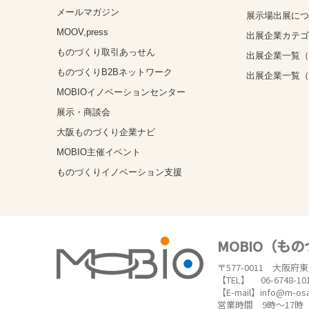
メールマガジン
展示場出展に
MOOV,press
出展企業カテ
ものづくり取引あっせん
出展企業一覧（
ものづくりB2Bネットワーク
出展企業一覧
MOBIOイノベーションセンター
展示・商談会
大阪ものづくり企業ナビ
MOBIO主催イベント
ものづくりイノベーション支援
MOBIO（も
〒577-0011 大阪府
【TEL】 06-6748-10
【E-mail】info@m-os
営業時間 9時～17