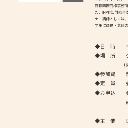
齊藤国際商標事務
た、INPIT知財
ナー講師としては
学生に商標・意匠
◆日 時 令和
◆場 所 ク
（東大阪市荒
◆参加費 
◆定 員 会
◆お申込 
Web参
◆主 催 日