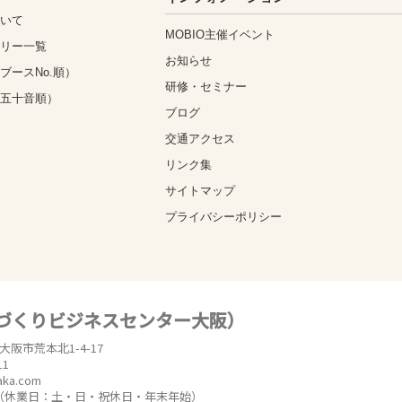
ついて
MOBIO主催イベント
ゴリー一覧
お知らせ
ブースNo.順）
研修・セミナー
（五十音順）
ブログ
交通アクセス
リンク集
サイトマップ
プライバシーポリシー
のづくりビジネスセンター大阪）
東大阪市荒本北1-4-17
11
aka.com
時（休業日：土・日・祝休日・年末年始）