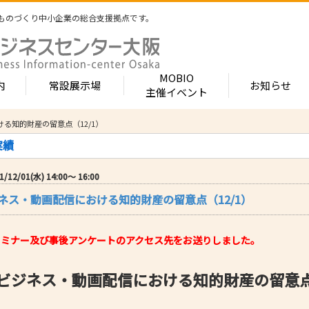
ものづくり中小企業の総合支援拠点です。
MOBIO
内
常設展示場
お知らせ
主催イベント
る知的財産の留意点（12/1）
常設展示場
MOBIOとは
出展企業紹介
実績
内 -北館-
- 展示・商談会
- MOBIO 常設展示場
- MOBIOの4つの
- 出展企業カテ
（常設展示企業五十音順一覧）
視察見学について
出展企業一覧（ブ
/12/01(水) 14:00〜 16:00
- 大阪ものづくり企業ナビ
- オープンファク
場のご案内
展示場出展について
出展企業一覧（
ネス・動画配信における知的財産の留意点（12/1）
出展のメリット
- MOBIO主催イベント
- ものづくり中小
- 業種から探す
ンキュベートルーム）
出展するには？
部品・部材
出展までの流れ
- ものづくりイノベーション支援
- 街パビOSAKA
内 -南館-
加工・処理
)にセミナー及び事後アンケートのアクセス先をお送りしました。
よくある質問
機械・装置
- 大規模展示商談会活用事業（出展支援事業）
- リボーンチャレ
出展企業の声
電子・光学
（万博場外展示
ビジネス・動画配信における知的財産の留意
- 大阪府中小企業等外国出願支援事業
オフィス
化学・樹脂
包装・印刷・繊
- 大阪ものづくり優良企業賞
生活関連等