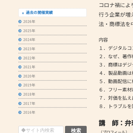
コロナ禍によ
- 技術者育成の支援
過去の開催実績
行う企業が増
- メールマガジン
2026年
法・商標法を
- MOOV,press
2025年
内容
- ものづくり取引あっせん
2024年
１．デジタルコ
2023年
- ものづくりB2Bネットワーク
２．なぜ、著作
2022年
- MOBIOイノベーションセンター
３．商標はデジ
2021年
４．製品動画は
2020年
５．動画配信に
2019年
６．フリー素材
2018年
７．対価を払え
2017年
８．トラブルを
2016年
講 師：弁
（プロフィール）