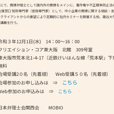
所にて、商標弁理士として国内外の商標をメインに、著作権や不正競争防止法
総合支援窓口 知財専門家（登録専門家）として、中小企業の商標に関する相談・
、クライアントからの要望により定期的に社内セミナーを開催する他、龍谷大
の講義を行う。
３年12月1日(水) 14：00～16：00
リエイション・コア東大阪 北館 309号室
本北1-4-17（近鉄けいはんな線「荒本駅」下
無料
場受講2０名（先着順） Web受講５０名（先着順）
こちら
会場参加のお申し込みは ⇒
加のお申込みは ⇒
こちら
本弁理士会関西会 MOBIO