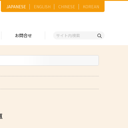
JAPANESE
ENGLISH
CHINESE
KOREAN
お問合せ
戦略
ゴリー一覧
ースNo.順）
トリー
五十音順）
企業検索
（出展企業）
ンジ・ショーケース
事業）
点
維