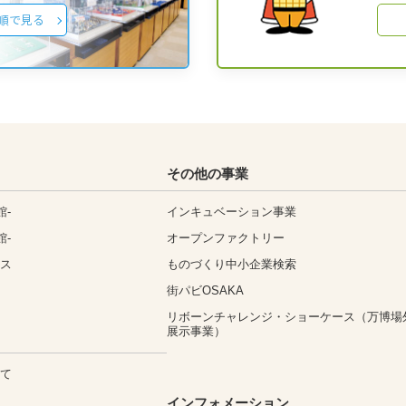
順で見る
その他の事業
館-
インキュベーション事業
館-
オープンファクトリー
ィス
ものづくり中小企業検索
街パビOSAKA
リボーンチャレンジ・ショーケース（万博場
展示事業）
いて
込
インフォメーション