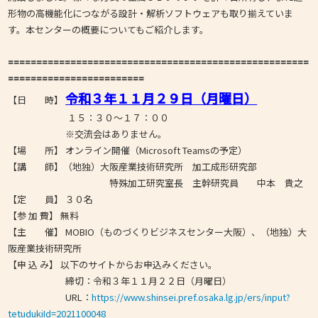
形物の高機能化につながる設計・解析ソフトウェアも取り揃えていま
す。本センターの概要についてもご紹介します。
=====================================================
========================
令和３年１１月２９日（月曜日）
【日 時】
１５：３０～１７：００
※交流会はありません。
【場 所】 オンライン開催（Microsoft Teamsの予定）
【講 師】（地独）大阪産業技術研究所 加工成形研究部
特殊加工研究室長 主幹研究員 中本 貴之
【定 員】 ３０名
【参 加 費】 無料
【主 催】 MOBIO（ものづくりビジネスセンター大阪）、（地独）大
阪産業技術研究所
【申 込 み】 以下のサイトからお申込みください。
締切：令和３年１１月２２日（月曜日）
URL：
https://www.shinsei.pref.osaka.lg.jp/ers/input?
tetudukiId=2021100048