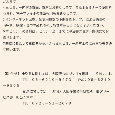
かねます。
4.本セミナー内容の録画、録音はお断りします。また本セミナーで使用す
る資料、電子ファイルの無断転用もお断りします。
5.インターネット回線、配信用機器の予期せぬトラブルによる講演の一
時中断、映像・音声の乱れ等の可能性があることをご了承ください。
6.
本セミナーの資料は、セミナー当日までに申込書の住所へ郵便にてお
送りします。
7.開催にあたって主催者から示される本セミナー運営上の注意事項等を遵
守願います。
【問 合 せ】 申込みに関しては、大阪府ものづくり支援課 担当：小林
TEL：０６－６２１０－９４７３ FAX：０６－６２１０
－９５０５
郵送に関しては、（地独）大阪産業技術研究所 顧客サー
ビス部 担当：木本
TEL：０７２５－５１－２６７９