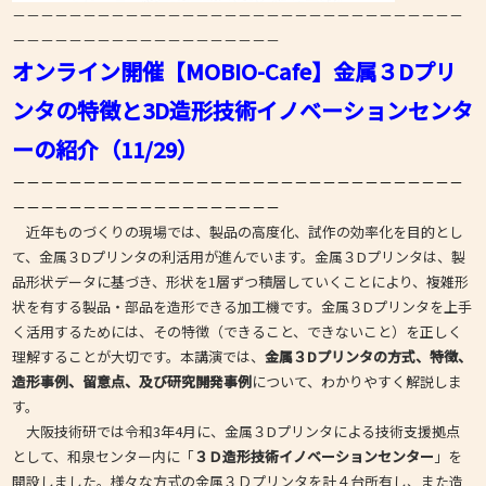
－－－－－－－－－－－－－－－－－－－－－－－－－－－－－－－－
－－－－－－－－－－－－－－－－－－－
オンライン開催【MOBIO-Cafe】金属３Dプリ
ンタの特徴と3D造形技術イノベーションセンタ
ーの紹介（11/29）
－－－－－－－－－－－－－－－－－－－－－－－－－－－－－－－－
－－－－－－－－－－－－－－－－－－－
近年ものづくりの現場では、製品の高度化、試作の効率化を目的とし
て、金属３Dプリンタの利活用が進んでいます。金属３Dプリンタは、製
品形状データに基づき、形状を1層ずつ積層していくことにより、複雑形
状を有する製品・部品を造形できる加工機です。金属３Dプリンタを上手
く活用するためには、その特徴（できること、できないこと）を正しく
理解することが大切です。本講演では、
金属３Dプリンタの方式、特徴、
造形事例、留意点、及び研究開発事例
について、わかりやすく解説しま
す。
大阪技術研では令和3年4月に、金属３Dプリンタによる技術支援拠点
として、和泉センター内に「
３Ｄ造形技術イノベーションセンター
」を
開設しました。様々な方式の金属３Ｄプリンタを計４台所有し、また造