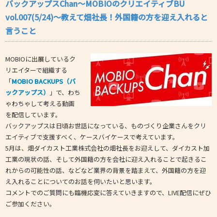
バックアップスChan〜MOBIOのクリエイティブBU
vol.007(5/24)～教えて畑社長！外国籍の方を迎え入れると
言うこと
MOBIOに出展しているク
リエイターで組織する
「
MOBIO BACKUPS（バ
ックアップス）
」で、わち
ゃわちゃして考える動画
を配信しています。
バックアップスは日頃お世話になっている、ものづくり企業さんをクリ
エイティブで支援すべく、ケースバイケースで考えています。
5月は、畑ダイカスト工業株式会社の畑社長をお迎えして、ダイカスト加
工業の現状の話、そして外国籍の方を会社に迎え入れることで起きるこ
れからの可能性の話、などなど業界の背景を踏まえて、外国籍の方を迎
え入れることについてのお話を伺いたいと思います。
コメントでのご質問にも臨機応変に答えていきますので、LIVE配信にぜひ
ご参加ください。