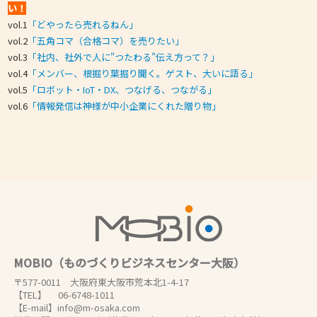
い！
vol.1
「どやったら売れるねん」
vol.2
「
五角コマ（合格コマ）を売りたい」
vol.3
「社内、社外で人に"つたわる"伝え方って？」
vol.4
「メンバー、根掘り葉掘り聞く。ゲスト、大いに語る」
vol.5
「ロボット・IoT・DX、つなげる、つながる」
vol.6
「情報発信は神様が中小企業にくれた贈り物」
MOBIO（ものづくりビジネスセンター大阪）
〒577-0011 大阪府東大阪市荒本北1-4-17
【TEL】 06-6748-1011
【E-mail】info@m-osaka.com