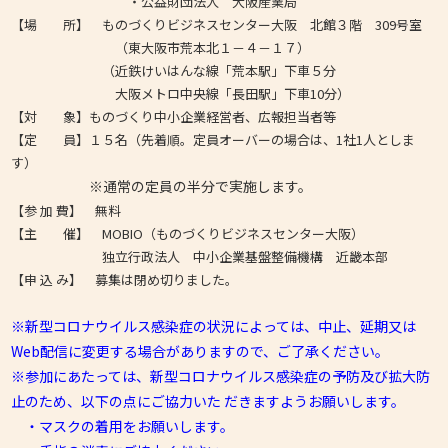
・公益財団法人 大阪産業局
【場 所】 ものづくりビジネスセンター大阪 北館３階 309号室
（東大阪市荒本北１－４－１７）
（近鉄けいはんな線「荒本駅」下車５分
大阪メトロ中央線「長田駅」下車10分）
【対 象】ものづくり中小企業経営者、広報担当者等
【定 員】１５名（先着順。定員オーバーの場合は、1社1人としま
す）
※通常の定員の半分で実施します。
【参 加 費】 無料
【主 催】 MOBIO（ものづくりビジネスセンター大阪）
独立行政法人 中小企業基盤整備機構 近畿本部
【申 込 み】 募集は閉め切りました。
※新型コロナウイルス感染症の状況によっては、中止、延期又は
Web配信に変更する場合がありますので、ご了承ください。
※参加にあたっては、新型コロナウイルス感染症の予防及び拡大防
止のため、以下の点にご協力いた だきますようお願いします。
・マスクの着用をお願いします。