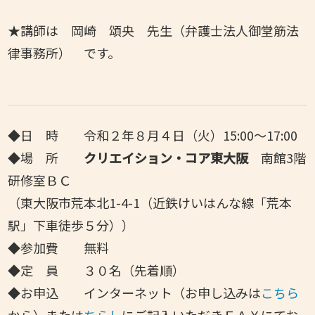
★講師は 岡崎 頌央 先生（弁護士法人御堂筋法
律事務所） です。
◆日 時 令和２年８月４日（火）15:00～17:00
◆場 所
クリエイション・コア東大阪
南館3階
研修室ＢＣ
（東大阪市荒本北1-4-1（近鉄けいはんな線「荒本
駅」下車徒歩５分））
◆参加費 無料
◆
定 員 ３０名（先着順）
◆お申込 インターネット（お申し込みは
こちら
から）または
ちらし
にご記入いただきＦＡＸにてお