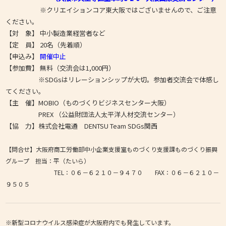
※クリエイションコア東大阪ではございませんので、ご注意
ください。
【対 象】 中小製造業経営者など
【定 員】 20名（先着順）
【申込み】
開催中止
【参加費】 無料（交流会は1,000円）
※SDGsはリレーションシップが大切。参加者交流会で体感し
てください。
【主 催】MOBIO（ものづくりビジネスセンター大阪）
PREX （公益財団法人太平洋人材交流センター）
【協 力】株式会社電通 DENTSU Team SDGs関西
【問合せ】大阪府商工労働部中小企業支援室ものづくり支援課ものづくり振興
グループ 担当：平（たいら）
TEL：０６－６２１０－９４７０ FAX：０６－６２１０－
９５０５
※新型コロナウイルス感染症が大阪府内でも発生しています。