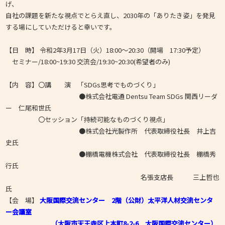
げ、
自社の課題を新たな視点でとらえ直し、2030年の「ありたき姿」を発見
する場にしていただけると幸いです。
【日 時】 令和2年3月17日（火）18:00～20:30（開場 17:30予定）
セミナー/18:00~19:30 交流会/19:30~20:30(希望者のみ)
【内 容】〇講 演 「SDGs思考でものづくり」
●株式会社電通 Dentsu Team SDGs 関西リーダ
ー 仁尾和世氏
〇セッション「持続可能なものづくり視点」
●株式会社光製作所 代表取締役社長 井上吉
史氏
●棚橋電機株式会社 代表取締役社長 棚橋秀
行氏
名張支店長 三上哲也
氏
【会 場】
大阪国際交流センター 2階（公財）太平洋人材交流センタ
ー会議室
（大阪市天王寺区上本町8-2-6 大阪国際交流センター）