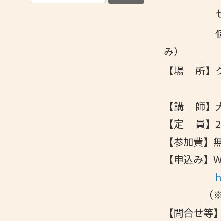
セ ミ
個別
【場 所】
東大阪
【講 師】
【定 員】2
【参加費】
【申込み】W
h
（※定員
【問合せ等