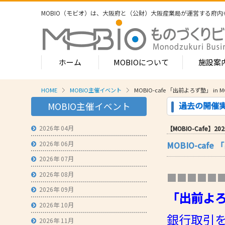
MOBIO（モビオ）は、大阪府と（公財）大阪産業局が運営する
府内
ホーム
MOBIOについて
施設案
HOME
MOBIO主催イベント
MOBIO-cafe 「出前よろず塾」 in
MOBIOのサービス
過去の開催
MOBIO主催イベント
- ワンストップサービス
- フロア案
1-2階
2026年 04月
【MOBIO-Cafe】2020
- 常設展示場
常設展示
2026年 06月
MOBIO-caf
3階
- MOBIOインキュベート支援
4階（イ
2026年 07月
- 取引適正化講習会
- フロア案
2026年 08月
■■■■■
1階
- 産学連携の支援
2026年 09月
「出前よろ
2階
- 産学連携の相談・対応事例
産学連携
2026年 10月
3階
銀行取引
- 知的財産に関する支援
2026年 11月