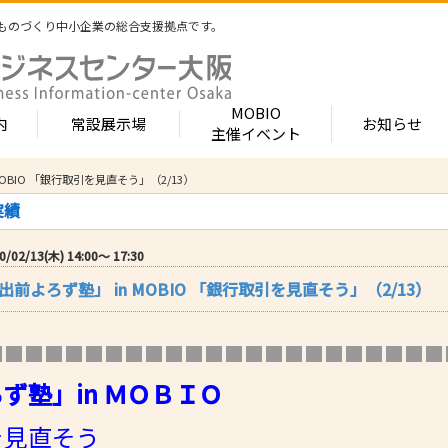
ものづくり中小企業の総合支援拠点です。
MOBIO
内
常設展示場
お知らせ
主催イベント
 MOBIO 「銀行取引を見直そう」（2/13）
常設展示場
MOBIOとは
出展企業紹介
実績
内 -北館-
- 展示・商談会
- MOBIO 常設展示場
- MOBIOの4つの
- 出展企業カテ
（常設展示企業五十音順一覧）
視察見学について
出展企業一覧（ブ
/02/13(木) 14:00〜 17:30
- 大阪ものづくり企業ナビ
- オープンファク
場のご案内
展示場出展について
出展企業一覧（
e 「出前よろず塾」 in MOBIO 「銀行取引を見直そう」（2/13）
出展のメリット
- MOBIO主催イベント
- ものづくり中小
- 業種から探す
ンキュベートルーム）
出展するには？
部品・部材
出展までの流れ
- ものづくりイノベーション支援
- 街パビOSAKA
内 -南館-
加工・処理
■■■■■■■■■■■■■■■■■■■■■■■
よくある質問
機械・装置
- 大規模展示商談会活用事業（出展支援事業）
- リボーンチャレ
出展企業の声
ず塾」in
ＭＯＢＩＯ
電子・光学
（万博場外展示
- 大阪府中小企業等外国出願支援事業
オフィス
化学・樹脂
包装・印刷・繊
を見直そう
- 大阪ものづくり優良企業賞
生活関連等