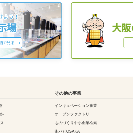
けよう！
展示場
大阪
順で見る
その他の事業
館-
インキュベーション事業
館-
オープンファクトリー
ィス
ものづくり中小企業検索
街パビOSAKA