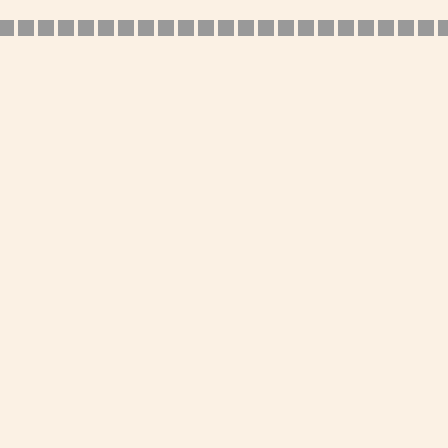
■■■■■■■■■■■■■■■■■■■
■■■