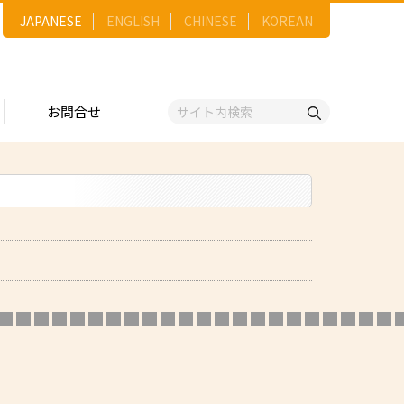
JAPANESE
ENGLISH
CHINESE
KOREAN
お問合せ
戦略
ゴリー一覧
ースNo.順）
トリー
五十音順）
企業検索
（出展企業）
■■■■■■■■■■■■■■■■■■■
■■■
ンジ・ショーケース
事業）
維