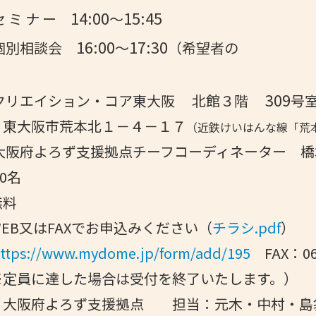
14:00
15:45
 ナ ー
～
16:00
17:30
相談会
～
（希望者の
309
クリエイション・コア東大阪 北館３階
号
市荒本北１－４－１７
（近鉄けいはんな線「荒
大阪府よろず支援拠点チーフコーディネーター 橋
0名
無料
EB又はFAXでお申込みください（
チラシ.pdf
）
ttps://www.mydome.jp/form/add/195
FAX：06-
に達した場合は受付を終了いたします。）
】大阪府よろず支援拠点 担当：元木・中村・島