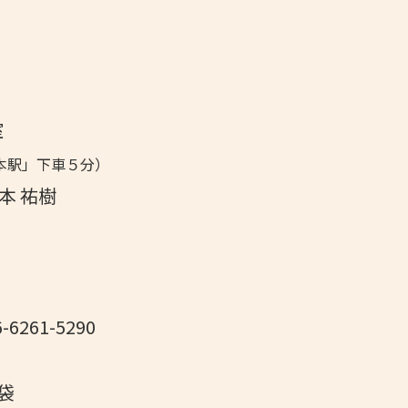
室
本駅」下車５分）
本 祐樹
6261-5290
袋