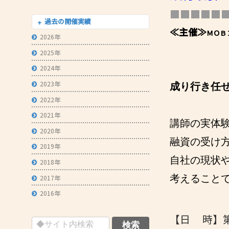
■■■■■
- 技術者育成の支援
過去の開催実績
≪主催≫
- メールマガジン
ＭＯＢ
2026年
- MOOV,press
2025年
- ものづくり取引あっせん
2024年
2023年
- ものづくりB2Bネットワーク
成り行き任
2022年
- MOBIOイノベーションセンター
2021年
講師の実体
2020年
融資の受け
2019年
自社の現状
2018年
考えること
2017年
2016年
【日 時】