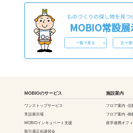
ものづくりの探し物を見つ
MOBIO常設
一覧で見る
五十音
MOBIOのサービス
施設案内
ワンストップサービス
フロア案内 -北
常設展示場
フロア案内 -南
MOBIOインキュベート支援
産学連携オフ
取引適正化講習会