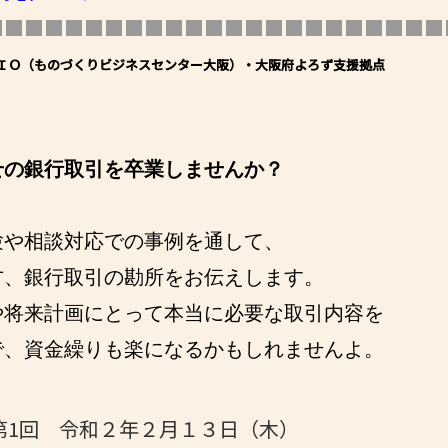
■■■■■■■■■■■■■■■■■■■■■■■
- 大阪製ブランド認定制度
- 大阪の伝統工芸品
ＩＯ
（ものづくりビジネスセンター大阪）・大阪府よろず支援拠点
- 大阪ものづくり企業 海外拠点リスト
せの銀行取引を卒業しませんか？
験や相談対応での事例を通して、
方、銀行取引の勘所をお伝えします。
や将来計画にとって本当に必要な取引内容を
で、資金繰りも楽になるかもしれませんよ
。
第1回 令和２年２
月１３
日（木）