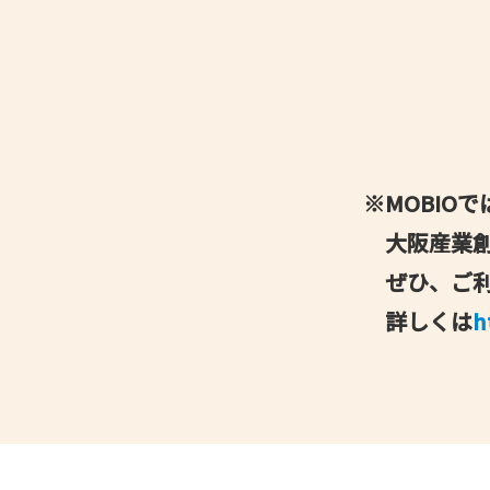
〒541-
TEL：06-
E-mail
※MOBIO
大阪産業創
ぜひ、ご
詳しくは
h