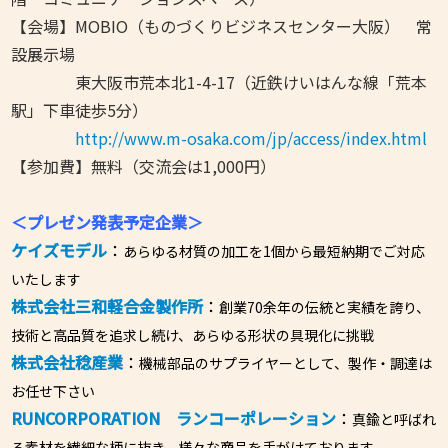
【会場】MOBIO（ものづくりビジネスセンター大阪） 常
設展示場
東大阪市荒本北1-4-17（近鉄けいはんな線「荒本
駅」下車徒歩5分）
http://www.m-osaka.com/jp/access/index.html
【参加費】無料（交流会は1,000円）
＜プレゼン発表予定企業＞
ケイズモデル
：
あらゆる材質の加工を1個から最短納期でご対応
いたします
株式会社三和軽合金製作所
：
創業70余年の伝統と実績を誇り、
技術と高品質を追求し続け、あらゆる形状の具現化に挑戦
株式会社稔産業
：
機械部品のサプライヤーとして、製作・調達は
お任せ下さい
RUNCORPORATION ランコーポレーション
：
真鍮と呼ばれ
る素材を繊細な柄に抜き、様々な商品を手がけております