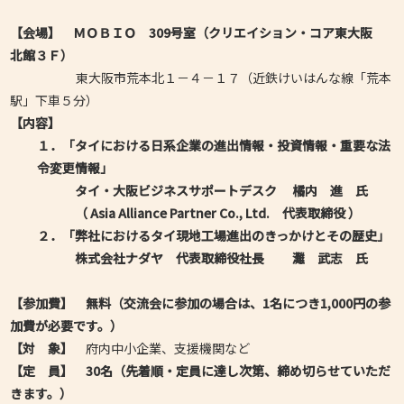
【会場】 ＭＯＢＩＯ 309号室（クリエイション・コア東大阪
北館３Ｆ）
東大阪市荒本北１－４－１７（近鉄けいはんな線「荒本
駅」下車５分）
【内容】
１．「タイにおける日系企業の進出情報・投資情報・重要な法
令変更情報」
タイ・大阪ビジネスサポートデスク 橘内 進 氏
（ Asia Alliance Partner Co., Ltd. 代表取締役
）
２．「弊社におけるタイ現地工場進出のきっかけとその歴史」
株式会社ナダヤ 代表取締役社長 灘 武志 氏
【参加費】
無料（交流会に参加の場合は、1名につき1,000円の参
加費が必要です。）
【対 象】
府内中小企業、支援機関など
【定
員】
30名（先着順・定員に達し次第、締め切らせていただ
きます。）