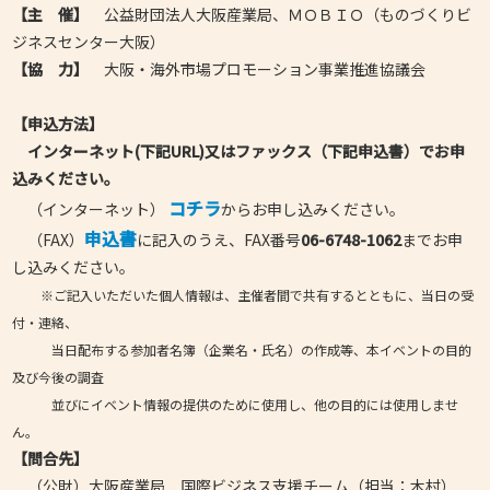
【主
催】
公益財団法人大阪産業局、ＭＯＢＩＯ（ものづくりビ
ジネスセンター大阪）
【協
力】
大阪・海外市場プロモーション事業推進協議会
【申込方法】
インターネット(下記URL)又はファックス（下記申込書）でお申
込みください。
コチラ
（インターネット）
からお申し込みください。
申込書
（FAX）
に記入のうえ、FAX番号
06-6748-1062
までお申
し込みください。
※ご記入いただいた個人情報は、主催者間で共有するとともに、当日の受
付・連絡、
当日配布する参加者名簿（企業名・氏名）の作成等、本イベントの目的
及び今後の調査
並びにイベント情報の提供のために使用し、他の目的には使用しませ
ん。
【問合先】
（公財）大阪産業局 国際ビジネス支援チーム（担当：木村）