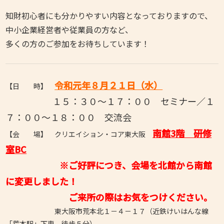
知財初心者にも分かりやすい内容となっておりますので、
中小企業経営者や従業員の方など、
多くの方のご参加をお待ちしています！
令和元年８月２１日（水）
【日 時】
１５：３０～１７：００ セミナー／１
７：００～１８：００ 交流会
南館3階 研修
【会 場】 クリエイション・コア東大阪
室BC
※ご好評につき、会場を北館から南館
に変更しました！
ご来所の際はお気をつけください。
東大阪市荒本北１－４－１７（近鉄けいはんな線
「荒本駅」下車 徒歩５分）