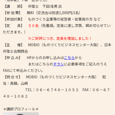
【講 師】 弁理士 下田 佳男 氏
【参 加 費】 無料（交流会は別途1,000円/1名）
【参加対象】 ものづくり企業等の経営者・従業員の方 など
【定 員】
５０名
（先着順。定員に達し次第、締め切らせてい
ただきます。）
※ご好評につき、定員を増加しました！
【主 催】 MOBIO（ものづくりビジネスセンター大阪）、日本
弁理士会関西会
【申 込 み】 HPからのお申し込みは
こちら
から
またはこちらの
チラシ
に必要事項をご記入のうえ
FAXにて申込みください。
【問 合 せ】 MOBIO（ものづくりビジネスセンター大阪） 担
当：眞鍋、山﨑
TEL：０６－６７４８－１０５２ FAX：０６－６７
４８－１０６２
＊講師プロフィール＊