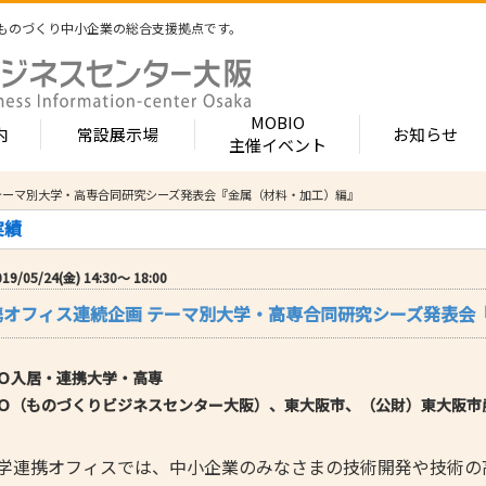
ものづくり中小企業の総合支援拠点です。
MOBIO
内
常設展示場
お知らせ
主催イベント
画 テーマ別大学・高専合同研究シーズ発表会『金属（材料・加工）編』
常設展示場
MOBIOとは
出展企業紹介
実績
内 -北館-
- 展示・商談会
- MOBIO 常設展示場
- MOBIOの4つの
- 出展企業カテ
（常設展示企業五十音順一覧）
視察見学について
出展企業一覧（ブ
9/05/24(金) 14:30〜 18:00
- 大阪ものづくり企業ナビ
- オープンファク
場のご案内
展示場出展について
出展企業一覧（
連携オフィス連続企画 テーマ別大学・高専合同研究シーズ発表
出展のメリット
- MOBIO主催イベント
- ものづくり中小
- 業種から探す
ンキュベートルーム）
出展するには？
部品・部材
出展までの流れ
- ものづくりイノベーション支援
- 街パビOSAKA
内 -南館-
加工・処理
Ｏ
入居・連携大学・高専
よくある質問
機械・装置
- 大規模展示商談会活用事業（出展支援事業）
- リボーンチャレ
出展企業の声
Ｏ（ものづくりビジネスセンター大阪）、東大阪市、（公財）東大阪市
電子・光学
（万博場外展示
- 大阪府中小企業等外国出願支援事業
オフィス
化学・樹脂
包装・印刷・繊
連携オフィスでは、中小企業のみなさまの技術開発や技術の
- 大阪ものづくり優良企業賞
生活関連等