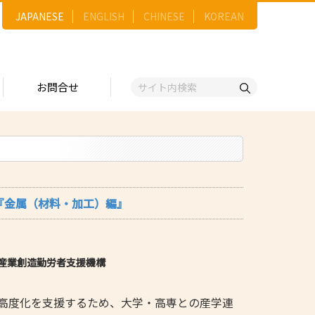
JAPANESE
ENGLISH
CHINESE
KOREAN
お問合せ
戦略
ゴリー一覧
ースNo.順）
トリー
五十音順）
会『金属（材料・加工）編』
企業検索
（出展企業）
ンジ・ショーケース
産業創造勤労者支援機構
事業）
維
高度化を支援するため、大学・高専との産学連