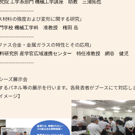
研究院 工学系部門 機械工学講座
助教 三浦拓也
-------------------
ーラス材料の強度および変形に関する研究」
門学校 機械工学科
准教授 権田 岳
-------------------
モルファス合金・金属ガラスの特性とその応用」
材料研究所 産学官広域連携センター
特任准教授 網谷 健児
-------------------
5 シーズ展示会
するパネル等の展示を行います。各発表者がブースにて対応し
イメージ】