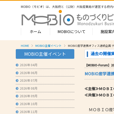
MOBIO（モビオ）は、大阪府と（公財）大阪産業局が運営する
府内
ホーム
MOBIOについて
施設案
HOME
MOBIO主催イベント
MOBIO産学連携オフィス連続企
MOBIOのサービス
過去の開催
MOBIO主催イベント
- ワンストップサービス
- フロア案
1-2階
2026年 04月
【MOBIO-Forum】201
- 常設展示場
常設展示
2026年 06月
MOBIO産学
3階
- MOBIOインキュベート支援
4階（イ
2026年 07月
- 取引適正化講習会
- フロア案
2026年 08月
≪主催≫
ＭＯＢＩ
1階
- 産学連携の支援
≪共催≫ＭＯＢＩ
2026年 09月
2階
- 産学連携の相談・対応事例
産学連携
2026年 10月
3階
ＭＯＢＩＯ産学
- 知的財産に関する支援
2026年 11月