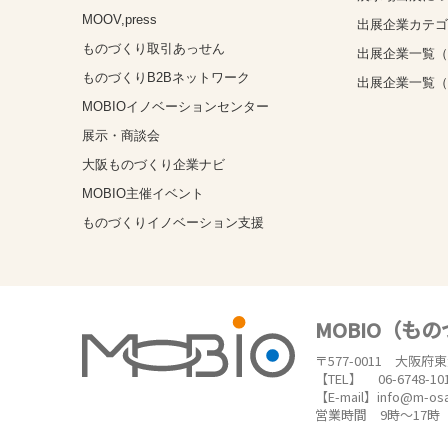
MOOV,press
出展企業カテ
ものづくり取引あっせん
出展企業一覧（
ものづくりB2Bネットワーク
出展企業一覧
MOBIOイノベーションセンター
展示・商談会
大阪ものづくり企業ナビ
MOBIO主催イベント
ものづくりイノベーション支援
MOBIO（も
〒577-0011 大阪府
【TEL】 06-6748-10
【E-mail】info@m-os
営業時間 9時～17