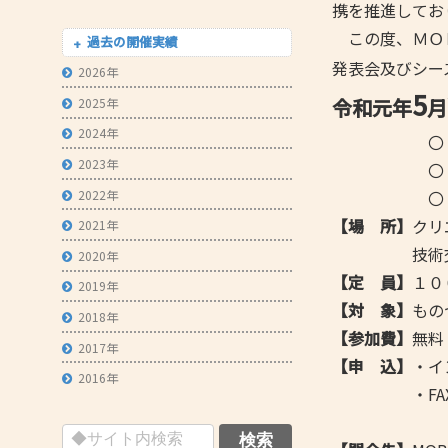
携を推進してお
- 技術者育成の支援
この度、ＭＯ
過去の開催実績
- メールマガジン
発表会及びシー
2026年
5
- MOOV,press
令和元年
月
2025年
- ものづくり取引あっせん
2024年
〇
2023年
- ものづくりB2Bネットワーク
〇 シーズ展示
2022年
〇 交流会 1
- MOBIOイノベーションセンター
【場 所】
クリ
2021年
技術交流室Ｂ
2020年
【定 員】
１０
2019年
【対 象】
もの
2018年
【参加費】
無料
2017年
【申 込】
・イ
2016年
・FAX：チ
チラ