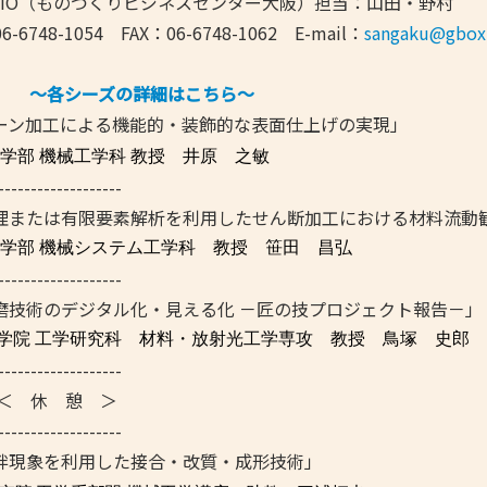
BIO（ものづくりビジネスセンター大阪）担当：山田・野村
8-1054 FAX：06-6748-1062 E-mail：
sangaku@gbox.p
～各シーズの詳細はこちら～
ルターン加工による機能的・装飾的な表面仕上げの実現」
工学部 機械工学科
教授 井原 之敏
-------------------
画像処理または有限要素解析を利用したせん断加工における材料流動
工学部 機械システム工学科
教授 笹田 昌弘
-------------------
フ研磨技術のデジタル化・見える化 －匠の技プロジェクト報告－」
学院 工学研究科
材料・放射光工学専攻 教授 鳥塚 史郎
-------------------
00 ＜ 休 憩 ＞
-------------------
擦攪拌現象を利用した接合・改質・成形技術」