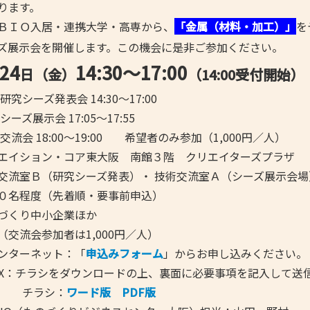
ります。
- 大阪製ブランド認定制度
ＢＩＯ入居・連携大学・
高専から、
「金属（材料・加工）
」
を
- 大阪の伝統工芸品
ズ展示会を開催します。この機会に是非ご参加ください。
24
14:30～17:00
- 大阪ものづくり企業 海外拠点リスト
日（金）
（14:00受付開始）
 研究シーズ発表会 14:30～17:00
会 17:05～17:55
8:00～19:00 希望者のみ参加（1,000円／人）
エイション・コア東大阪 南館３階 クリエイターズプラザ
（研究シーズ発表）・ 技術交流室Ａ（シーズ展示会場
０名程度（先着順・要事前申込）
づくり中小企業ほか
（交流会参加者は1,000円／人）
ンターネット：「
申込みフォーム
」からお申し込みください。
ラシをダウンロードの上、裏面に必要事項を記入して送信
シ：
ワード版
PDF版