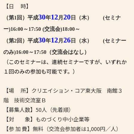
【日 時】
30
12
20
（
第
1
回）平成
年
月
日（木）
(
セミナ
ー
)16:00
～
17:50 (
交流会
)18:00
～
30
12
26
（第2回）平成
年
月
日（
水）
(セミナー
のみ
)16:00
～
17:50（交流会はなし）
（このセミナーは、連続セミナーですが、いずれか
１回のみの参加も可能です。）
【場 所】クリエイション・コア東大阪 南館３
階 技術交流室Ｂ
【募集人数】50人（先着順）
【対 象】ものづくり中小企業等
【参 加 費】無料（交流会参加者は1,000円／人）