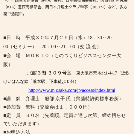
（KTK）意匠商標部会、西日本弁理士クラブ幹事（2013～）など、多方
面で活躍中。
■日 時 平成３０
年７月２
５
日（水）
18
：
30
～
20
：
00
（セミナー）
20
：
00
～
21
：
00
（交 流 会）
■会 場 ＭＯＢＩＯ（ものづくりビジネスセンター大
阪）
北
館３階 ３０９号室
東大阪市荒本北1-4-17
（近鉄
けいはんな線「荒本駅」下車徒歩５分）
http://www.m-osaka.com/jp/access/index.html
■講 師 弁理士 服部 京子 氏（齊藤特許商標事務所）
■参加費 無料（交流会は１，０００円）
■定 員 ３０名（先着順。定員に達し次第、締め切らせ
ていただきます）
■お申込方法